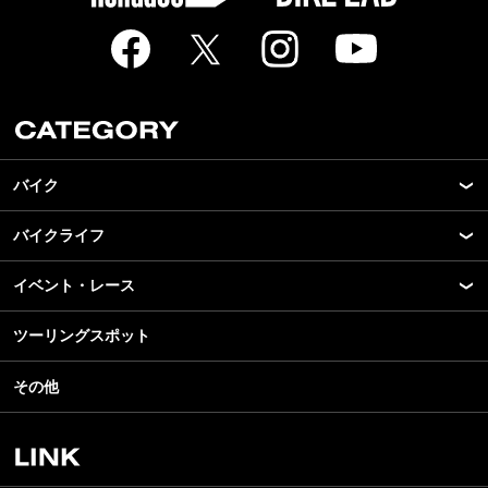
バイク
バイクライフ
New Model Show
モデル情報
イベント・レース
アプリ
カスタマイズパーツ
ライディングギア
ツーリングスポット
モータースポーツ
テクノロジー
ツーリング
イベント
名車・旧車
その他
アウトドア
スクール・レッスン
ビジネス
安全運転
レンタルバイク