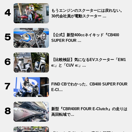
もうエンジンのスクーターには戻れない。
30代会社員が電動スクーター …
【公式】新型400ccネイキッド『CB400
SUPER FOUR …
【比較検証】気になるEVスクーター「EM1
e:」と「CUV e:」…
FIND CBでわかった、CB400 SUPER FOUR
E-Cl…
新型『CBR400R FOUR E-Clutch』の走りは
高回転域で…