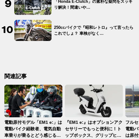
「Honda E-Clutch」の素朴な疑問をスッキ
リ解決！間違いや…
250ccバイクで『昭和レトロ』って言ったら
これでしょ？ 車検がなく…
関連記事
電動原付モデル「EM1 e:」は
『EM1 e:』はオプションアク
フルセ
電動バイク経験者、電気自動
セサリーでもっと便利に！ト
電動バイ
車乗りが乗るとどう感じる？
ップボックス、グリップヒー
は原付