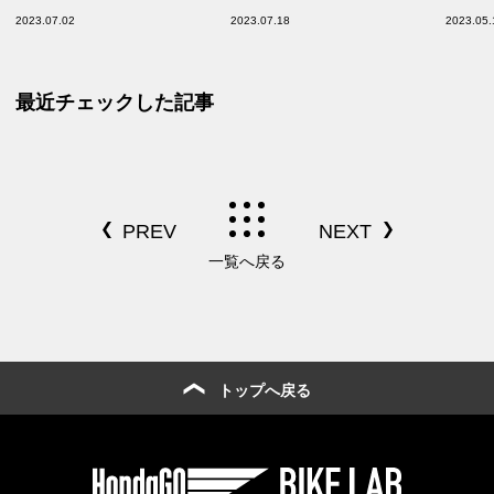
試乗会で聞いて見えてきた
ター、アラームなど注目のア
きる環
2023.07.02
2023.07.18
2023.05.
「EM1 e:」のキャラクター
イテムを紹介！
ター
最近チェックした記事
一覧へ戻る
トップへ戻る