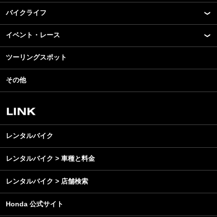
バイクライフ
New Model Show
モデル情報
イベント・レース
アプリ
カスタマイズパーツ
ライディングギア
ツーリングスポット
モータースポーツ
テクノロジー
ツーリング
イベント
名車・旧車
その他
アウトドア
スクール・レッスン
ビジネス
安全運転
レンタルバイク
メンテナンス
レンタルバイク
レンタルバイク > 車種と料金
レンタルバイク > 店舗検索
Honda 公式サイト