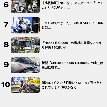
【比較検証】気になるEVスクーター「EM1
e:」と「CUV e:」…
FIND CBでわかった、CB400 SUPER FOUR
E-Cl…
「Honda E-Clutch」の素朴な疑問をスッキ
リ解決！間違いや…
新型『CBR400R FOUR E-Clutch』の走りは
高回転域で…
250ccバイクで『昭和レトロ』って言ったら
これでしょ？ 車検がなく…