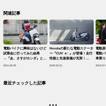
関連記事
電動バイクに興味はないけど
Hondaの新たな電動スクータ
電動原
試乗会に行ってみた結果
ー『CUV ｅ: 』が登場！走行
電動バ
→『あ、さすがホンダ』と思
性能と先進装備が充実！
車乗り
った件【ジャイロ イー
【Honda2025新車ニュー
試乗会
2021.06.05
2025.03.21
2023.07.
（GYRO e：）試乗会 前
ス】
「EM
編】
最近チェックした記事