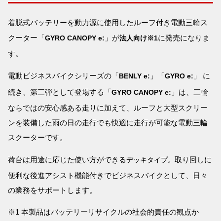
着脱式バッテリーを動力源に使用したルーフ付き電動三輪ス
クーター「
」が
に発売になりま
GYRO CANOPY e:
法人向け※1
す。
電動ビジネスバイクシリーズの「
」「
」 に
BENLY e:
GYRO e:
続き、第三弾として登場する「
」は、三輪
GYRO CANOPY e:
ならではの安心感ある走りに加えて、ルーフと大型スクリー
ンを装備した雨の日の走行でも快適に走行が可能な電動三輪
スクーターです。
荷台は用途に応じた使い方ができる
取り回しに
デッキタイプ。
便利な後進アシスト機能付きでビジネスバイクとして、日々
の業務をサポートします。
※1 本製品はバッテリーリサイクルの社会的責任の観点か