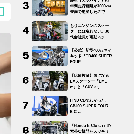
愛車（大型バイク）の
年間走行距離が1000km
未満で絶望したので
12…
もうエンジンのスクー
ターには戻れない。30
代会社員が電動スクー
ター …
【公式】新型400ccネイ
キッド『CB400 SUPER
FOUR …
【比較検証】気になる
EVスクーター「EM1
e:」と「CUV e:」…
FIND CBでわかった、
CB400 SUPER FOUR
E-Cl…
「Honda E-Clutch」の
素朴な疑問をスッキリ