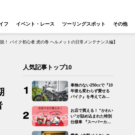
イフ
イベント・レース
ツーリングスポット
その他
リ
モータースポーツ
！ バイク初心者 虎の巻 ヘルメットの日常メンテナンス編】
グギア
イベント
ング
スクール・レッスン
人気記事トップ10
ドア
転
車検のない250ccで『10
期
年後も変わらず愛せる
バイク
バイク』を考えてみ
た…
者
ンス
お店で買える！ “かわい
い”が詰め込まれた特別
仕様車 『スーパーカ
ブ…