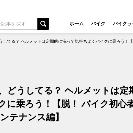
ホーム
バイク
バイクラ
New Model Show
アプ
うしてる？ ヘルメットは定期的に洗って気持ちよくバイクに乗ろう！【脱
モデル情報
ライディン
カスタマイズパーツ
ツーリ
テクノロジー
アウト
名車・旧車
安全運
、どうしてる？ ヘルメットは定
ビジネス
レンタル
クに乗ろう！【脱！ バイク初心
メンテナ
メンテナンス編】