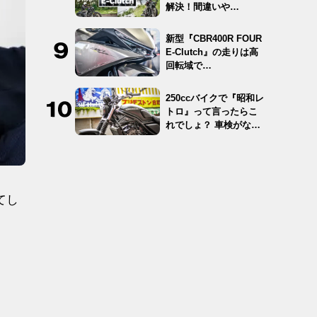
解決！間違いや…
新型『CBR400R FOUR
E-Clutch』の走りは高
回転域で…
250ccバイクで『昭和レ
トロ』って言ったらこ
れでしょ？ 車検がな
く…
てし