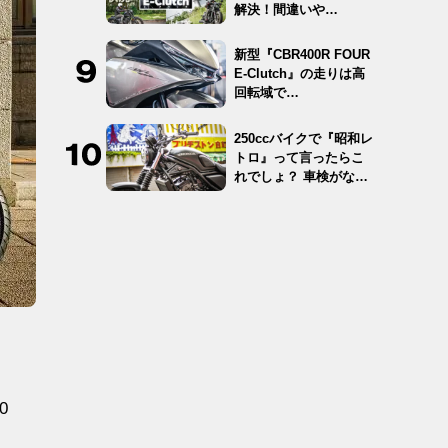
解決！間違いや…
新型『CBR400R FOUR
E-Clutch』の走りは高
回転域で…
250ccバイクで『昭和レ
トロ』って言ったらこ
れでしょ？ 車検がな
く…
0