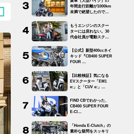
愛車（大型バイク）の
年間走行距離が1000km
未満で絶望したので
12…
もうエンジンのスクー
ターには戻れない。30
代会社員が電動スクー
ター …
【公式】新型400ccネイ
キッド『CB400 SUPER
FOUR …
【比較検証】気になる
EVスクーター「EM1
e:」と「CUV e:」…
FIND CBでわかった、
CB400 SUPER FOUR
E-Cl…
「Honda E-Clutch」の
素朴な疑問をスッキリ