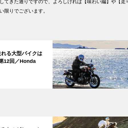
してきた通りですので、よろしければ【味わい編】や【走
い限りでございます。
く走れる大型バイクは
2回／Honda