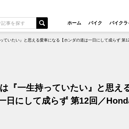
ホーム
バイク
バイクラ
New Model Show
アプ
持っていたい』と思える愛車になる【ホンダの道は一日にして成らず 第12回／H
モデル情報
ライディン
カスタマイズパーツ
ツーリ
テクノロジー
アウト
名車・旧車
安全運
バイクは『一生持っていたい』と思え
ビジネス
レンタル
日にして成らず 第12回／Hond
メンテナ