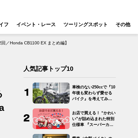
イフ
イベント・レース
ツーリングスポット
その他
リ
モータースポーツ
onda CB1100 EX まとめ編】
グギア
イベント
ング
スクール・レッスン
人気記事トップ10
ドア
転
車検のない250ccで『10
る
年後も変わらず愛せる
バイク
バイク』を考えてみ
た…
a
ンス
お店で買える！ “かわい
い”が詰め込まれた特別
仕様車 『スーパーカ
ブ…