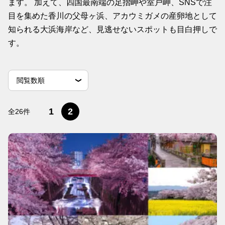
ます。 加えて、四国最南端の足摺岬や室戸岬、SNSで注
目を集めた香川の父母ヶ浜、アカウミガメの産卵地として
知られる大浜海岸など、見逃せないスポットも目白押しで
す。
並
並べ替え条件
新しい順
古い順
閲覧数順
べ
替
え
1
2
全26件
条
件