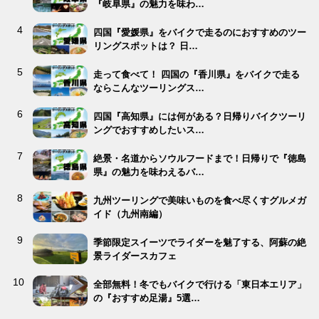
『岐阜県』の魅力を味わ…
四国『愛媛県』をバイクで走るのにおすすめのツー
リングスポットは？ 日…
走って食べて！ 四国の『香川県』をバイクで走る
ならこんなツーリングス…
四国『高知県』には何がある？日帰りバイクツーリ
ングでおすすめしたいス…
絶景・名道からソウルフードまで！日帰りで『徳島
県』の魅力を味わえるバ…
九州ツーリングで美味いものを食べ尽くすグルメガ
イド（九州南編）
季節限定スイーツでライダーを魅了する、阿蘇の絶
景ライダースカフェ
全部無料！冬でもバイクで行ける「東日本エリア」
の『おすすめ足湯』5選…