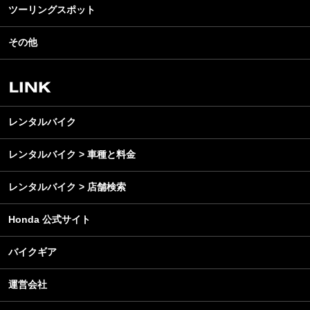
ライディングギア
ツーリングスポット
モータースポーツ
テクノロジー
ツーリング
イベント
名車・旧車
その他
アウトドア
スクール・レッスン
ビジネス
安全運転
レンタルバイク
メンテナンス
レンタルバイク
レンタルバイク > 車種と料金
レンタルバイク > 店舗検索
Honda 公式サイト
バイクギア
運営会社