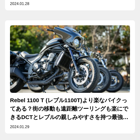
2024.01.28
Rebel 1100 T (レブル1100T)より楽なバイクっ
てある？街の移動も遠距離ツーリングも楽にで
きるDCTとレブルの親しみやすさを持つ最強ク
ルーザー
2024.01.29