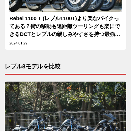
Rebel 1100 T (レブル1100T)より楽なバイクっ
てある？街の移動も遠距離ツーリングも楽にで
きるDCTとレブルの親しみやすさを持つ最強ク
ルーザー
2024.01.29
レブル3モデルを比較