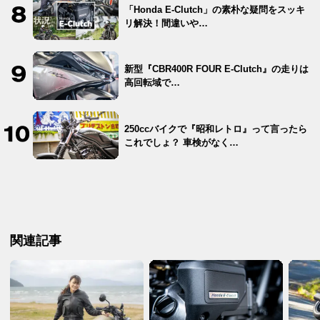
「Honda E-Clutch」の素朴な疑問をスッキ
リ解決！間違いや…
新型『CBR400R FOUR E-Clutch』の走りは
高回転域で…
250ccバイクで『昭和レトロ』って言ったら
これでしょ？ 車検がなく…
関連記事