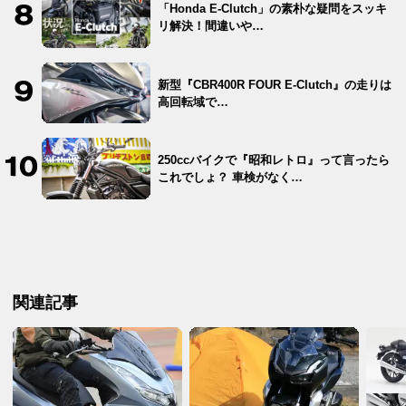
「Honda E-Clutch」の素朴な疑問をスッキ
リ解決！間違いや…
新型『CBR400R FOUR E-Clutch』の走りは
高回転域で…
250ccバイクで『昭和レトロ』って言ったら
これでしょ？ 車検がなく…
関連記事