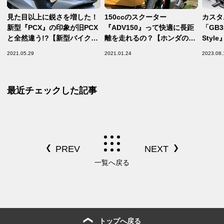
見た目以上に鋭さを増した！
150ccのスクーター
カスタ
新型『PCX』の印象が旧PCX
『ADV150』って快適に長距
「GB3
と全然違う!?【新型バイク直
離を走れるの？【ホンダのバ
Sty
感インプレ！／Honda PCX
イクでキャンプしてみた！／
だけの
2021.05.29
2021.01.24
2023.08.
後編】
Honda ADV150 前編】
【Ho
最近チェックした記事
一覧へ戻る
トップへ戻る