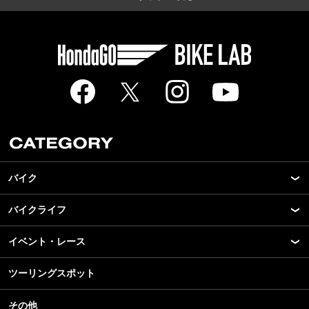
バイク
バイクライフ
New Model Show
モデル情報
イベント・レース
アプリ
カスタマイズパーツ
ライディングギア
ツーリングスポット
モータースポーツ
テクノロジー
ツーリング
イベント
名車・旧車
その他