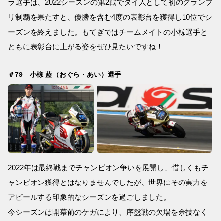
ラ選手は、2022シーズンの第2戦でタイ人として初のグランプ
リ制覇を果たすと、優勝を含む4度の表彰台を獲得し10位でシ
ーズンを終えました。もてぎではチームメイトの小椋選手と
ともに表彰台に上がる姿をぜひ見たいですね！
＃79 小椋 藍（おぐら・あい）選手
2022年は最終戦までチャンピオン争いを展開し、惜しくもチ
ャンピオン獲得とはなりませんでしたが、世界にその実力を
アピールする印象的なシーズンを過ごしました。
今シーズンは開幕前のケガにより、序盤戦の欠場を余技なく