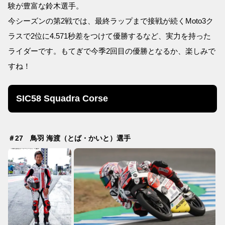
験が豊富な鈴木選手。
今シーズンの第2戦では、最終ラップまで接戦が続くMoto3ク
ラスで2位に4.571秒差をつけて優勝するなど、実力を持った
ライダーです。もてぎで今季2回目の優勝となるか、楽しみで
すね！
SIC58 Squadra Corse
＃27 鳥羽 海渡（とば・かいと）選手