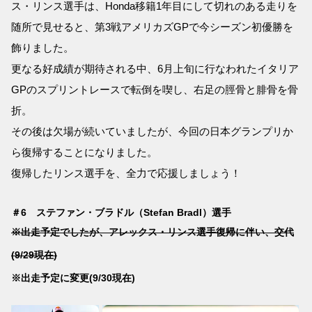
ス・リンス選手は、Honda移籍1年目にして切れのある走りを
随所で見せると、第3戦アメリカズGPで今シーズン初優勝を
飾りました。
更なる好成績が期待される中、6月上旬に行なわれたイタリア
GPのスプリントレースで転倒を喫し、右足の脛骨と腓骨を骨
折。
その後は欠場が続いていましたが、今回の日本グランプリか
ら復帰することになりました。
復帰したリンス選手を、全力で応援しましょう！
＃6 ステファン・ブラドル（Stefan Bradl）選手
※出走予定でしたが、アレックス・リンス選手復帰に伴い、交代
(9/29現在)
※出走予定に変更(9/30現在)