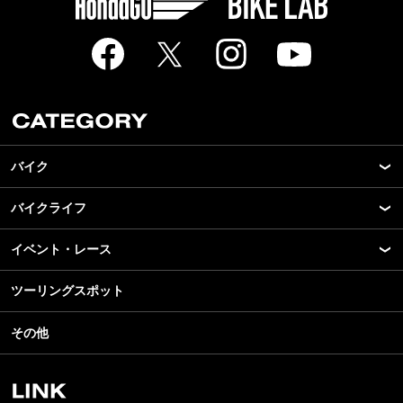
バイク
バイクライフ
New Model Show
モデル情報
イベント・レース
アプリ
カスタマイズパーツ
ライディングギア
ツーリングスポット
モータースポーツ
テクノロジー
ツーリング
イベント
名車・旧車
その他
アウトドア
スクール・レッスン
ビジネス
安全運転
レンタルバイク