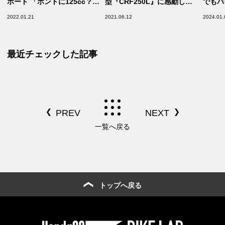
ポート 「ホントに125cc？
型『CRF250L』に感動した
でもバ
長距離ツーリングしたくなる
【ホンダの道は一日にして成
めます
2022.01.21
2021.06.12
2024.01.
ポテンシャル！」【前編】
らず 第11回／Honda
虎の巻
CRF250L オフロード編】
ャケッ
最近チェックした記事
一覧へ戻る
トップへ戻る