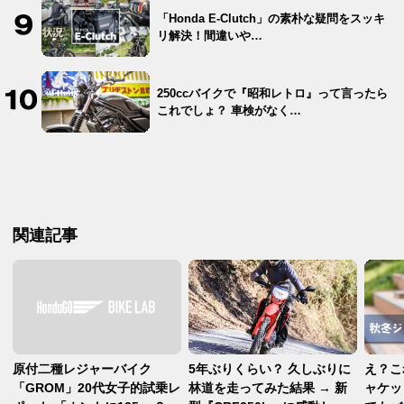
「Honda E-Clutch」の素朴な疑問をスッキ
リ解決！間違いや…
250ccバイクで『昭和レトロ』って言ったら
これでしょ？ 車検がなく…
関連記事
原付二種レジャーバイク
5年ぶりくらい？ 久しぶりに
え？こ
「GROM」20代女子的試乗レ
林道を走ってみた結果 → 新
ャケッ