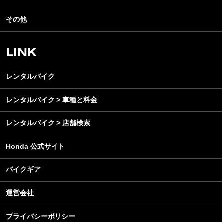
テクノロジー
ツーリング
イベント
名車・旧車
その他
アウトドア
スクール・レッスン
ビジネス
安全運転
レンタルバイク
メンテナンス
レンタルバイク
レンタルバイク > 車種と料金
レンタルバイク > 店舗検索
Honda 公式サイト
バイクギア
運営会社
プライバシーポリシー