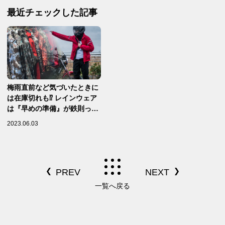
ガソリ
最近チェックした記事
梅雨直前など気づいたときに
は在庫切れも⁉ レインウェア
は『早めの準備』が鉄則って
知ってる？
2023.06.03
一覧へ戻る