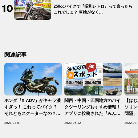
250ccバイクで『昭和レトロ』って言ったら
これでしょ？ 車検がなく…
関連記事
ホンダ『X-ADV』がキャラ濃
関西・中国・四国地方のバイ
【はじ
すぎっ！ これってバイク？
クツーリングおすすめ情報！
ソリン
それともスクーターなの？
アプリに投稿された『みんな
間隔」
【ホンダの道は一日にして成
のスポット』を紹介します！
『燃料
2021.02.07
2023.05.12
2022.08.
らず 第5回／Honda X-ADV
【HondaGO RIDEアプリ活
常に意
前編】
用術】
イフ・