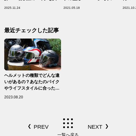
したライダーが次世代の“フ
歴代バイク今昔図鑑／
『CB
2025.11.24
2021.05.18
2021.10.
ラッグシップCB”の実力を試
CT110（1981年） 編】
バイク
す！【Honda CB1000F／フ
CB25
ァーストインプレッション 前
最近チェックした記事
編】
ヘルメットの種類でどんな違
いがあるの？あなたのバイク
やライフスタイルに合ったヘ
ルメットを探そう！【ステッ
2023.08.20
プアップバイク講座／ヘルメ
ットの種類＆特徴 編】
一覧へ戻る