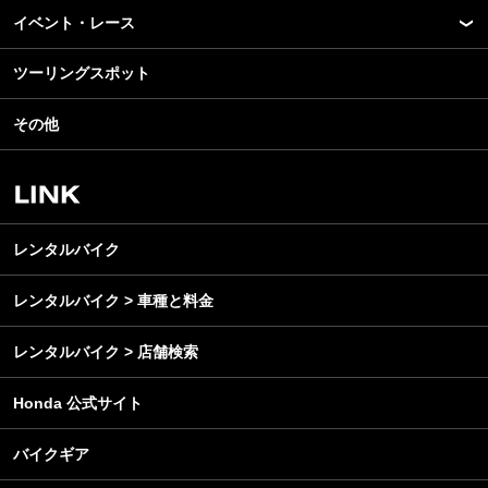
モデル情報
イベント・レース
アプリ
カスタマイズパーツ
ライディングギア
ツーリングスポット
モータースポーツ
テクノロジー
ツーリング
イベント
名車・旧車
その他
アウトドア
スクール・レッスン
ビジネス
安全運転
レンタルバイク
メンテナンス
レンタルバイク
レンタルバイク > 車種と料金
レンタルバイク > 店舗検索
Honda 公式サイト
バイクギア