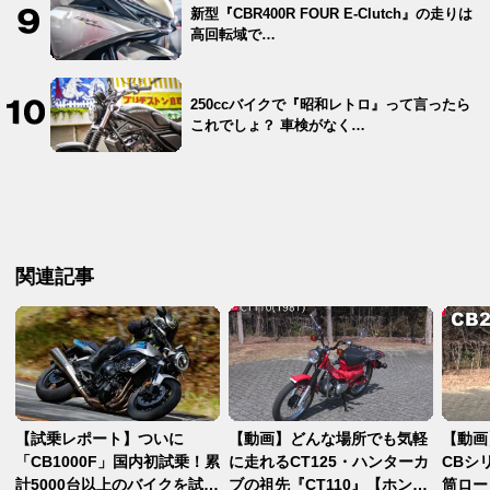
新型『CBR400R FOUR E-Clutch』の走りは
高回転域で…
250ccバイクで『昭和レトロ』って言ったら
これでしょ？ 車検がなく…
関連記事
【試乗レポート】ついに
【動画】どんな場所でも気軽
【動画
「CB1000F」国内初試乗！累
に走れるCT125・ハンターカ
CBシ
計5000台以上のバイクを試乗
ブの祖先『CT110』【ホンダ
筒ロー