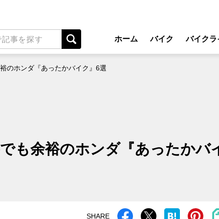
ホーム
バイク
バイクラ
New Model Show
アプ
余裕のホンダ『あったかバイク』6選
モデル情報
ライディン
カスタマイズパーツ
ツーリ
テクノロジー
アウト
名車・旧車
安全運
冬でも余裕のホンダ『あったかバ
ビジネス
レンタル
メンテナ
SHARE