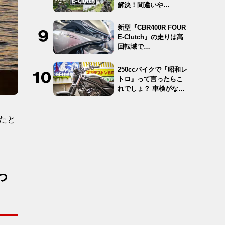
解決！間違いや…
新型『CBR400R FOUR
E-Clutch』の走りは高
回転域で…
250ccバイクで『昭和レ
トロ』って言ったらこ
れでしょ？ 車検がな
く…
たと
っ