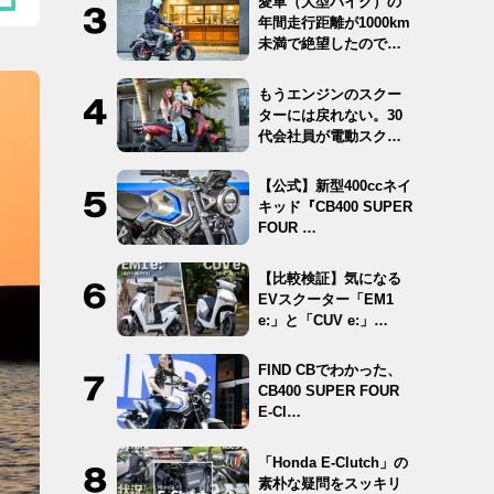
愛車（大型バイク）の
年間走行距離が1000km
未満で絶望したので
12…
もうエンジンのスクー
ターには戻れない。30
代会社員が電動スクー
ター …
【公式】新型400ccネイ
キッド『CB400 SUPER
FOUR …
【比較検証】気になる
EVスクーター「EM1
e:」と「CUV e:」…
FIND CBでわかった、
CB400 SUPER FOUR
E-Cl…
「Honda E-Clutch」の
素朴な疑問をスッキリ