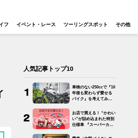
イフ
イベント・レース
ツーリングスポット
その他
リ
モータースポーツ
グギア
イベント
ング
スクール・レッスン
人気記事トップ10
ドア
転
車検のない250ccで『10
イ
年後も変わらず愛せる
バイク
バイク』を考えてみ
た…
ンス
お店で買える！ “かわい
い”が詰め込まれた特別
仕様車 『スーパーカ
ブ…