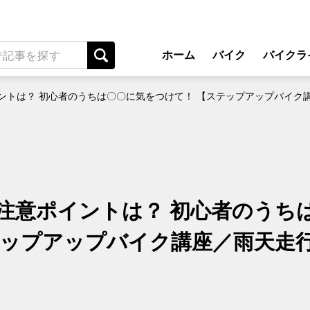
ホーム
バイク
バイクラ
New Model Show
アプ
ントは？ 初心者のうちは〇〇に気をつけて！ 【ステップアップバイク
モデル情報
ライディン
カスタマイズパーツ
ツーリ
テクノロジー
アウト
名車・旧車
安全運
注意ポイントは？ 初心者のうち
ビジネス
レンタル
テップアップバイク講座／雨天走
メンテナ