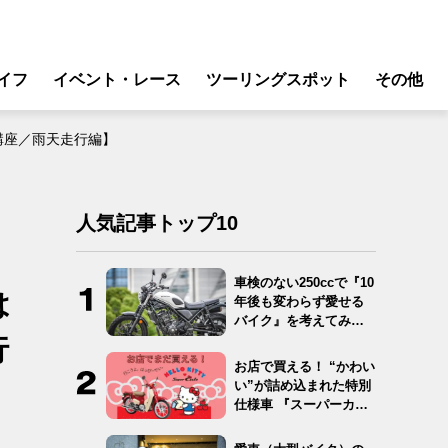
イフ
イベント・レース
ツーリングスポット
その他
リ
モータースポーツ
講座／雨天走行編】
グギア
イベント
ング
スクール・レッスン
人気記事トップ10
ドア
転
車検のない250ccで『10
は
年後も変わらず愛せる
バイク
バイク』を考えてみ
た…
行
ンス
お店で買える！ “かわい
い”が詰め込まれた特別
仕様車 『スーパーカ
ブ…