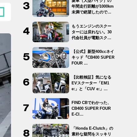
愛車（大型バイク）の
年間走行距離が1000km
未満で絶望したので
12…
もうエンジンのスクー
ターには戻れない。30
代会社員が電動スクー
ター …
【公式】新型400ccネイ
キッド『CB400 SUPER
FOUR …
【比較検証】気になる
EVスクーター「EM1
e:」と「CUV e:」…
FIND CBでわかった、
CB400 SUPER FOUR
E-Cl…
「Honda E-Clutch」の
素朴な疑問をスッキリ