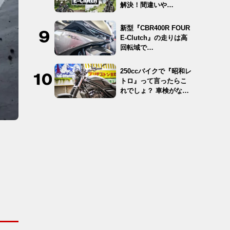
解決！間違いや…
新型『CBR400R FOUR
E-Clutch』の走りは高
回転域で…
250ccバイクで『昭和レ
トロ』って言ったらこ
れでしょ？ 車検がな
く…