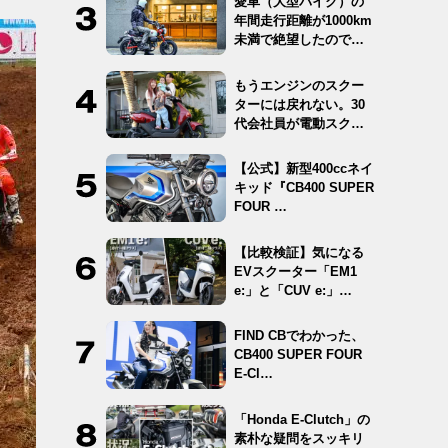
愛車（大型バイク）の
年間走行距離が1000km
未満で絶望したので
12…
もうエンジンのスクー
ターには戻れない。30
代会社員が電動スクー
ター …
【公式】新型400ccネイ
キッド『CB400 SUPER
FOUR …
【比較検証】気になる
EVスクーター「EM1
e:」と「CUV e:」…
FIND CBでわかった、
CB400 SUPER FOUR
E-Cl…
「Honda E-Clutch」の
素朴な疑問をスッキリ