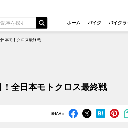
ホーム
バイク
バイクラ
New Model Show
アプ
！全日本モトクロス最終戦
モデル情報
ライディン
カスタマイズパーツ
ツーリ
テクノロジー
アウト
名車・旧車
安全運
注目！全日本モトクロス最終戦
ビジネス
レンタル
メンテナ
SHARE