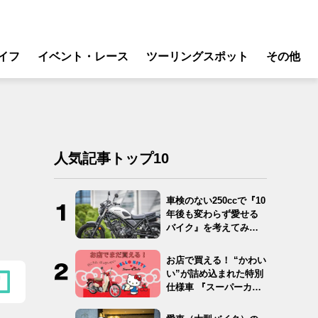
イフ
イベント・レース
ツーリングスポット
その他
リ
モータースポーツ
グギア
イベント
ング
スクール・レッスン
人気記事トップ10
ドア
転
車検のない250ccで『10
年後も変わらず愛せる
バイク
バイク』を考えてみ
た…
ンス
お店で買える！ “かわい
い”が詰め込まれた特別
仕様車 『スーパーカ
ブ…