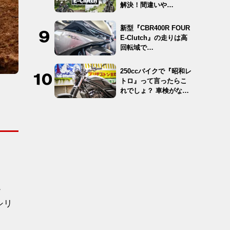
解決！間違いや…
新型『CBR400R FOUR
E-Clutch』の走りは高
回転域で…
250ccバイクで『昭和レ
トロ』って言ったらこ
れでしょ？ 車検がな
く…
。
シリ