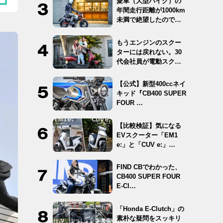
愛車（大型バイク）の
年間走行距離が1000km
未満で絶望したので
12…
もうエンジンのスクー
ターには戻れない。30
代会社員が電動スクー
ター …
【公式】新型400ccネイ
キッド『CB400 SUPER
FOUR …
【比較検証】気になる
EVスクーター「EM1
e:」と「CUV e:」…
FIND CBでわかった、
CB400 SUPER FOUR
E-Cl…
「Honda E-Clutch」の
素朴な疑問をスッキリ