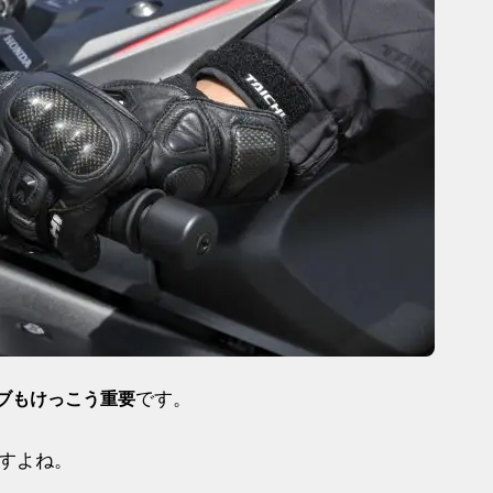
です。
ブもけっこう重要
すよね。