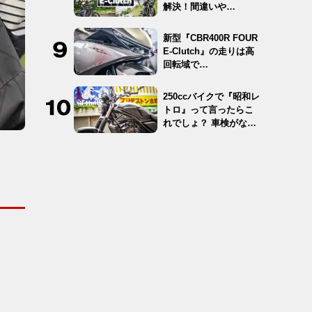
解決！間違いや…
新型『CBR400R FOUR
E-Clutch』の走りは高
回転域で…
250ccバイクで『昭和レ
トロ』って言ったらこ
れでしょ？ 車検がな
く…