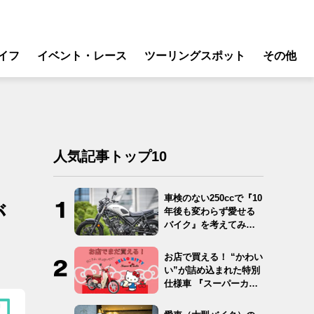
イフ
イベント・レース
ツーリングスポット
その他
リ
モータースポーツ
グギア
イベント
ング
スクール・レッスン
人気記事トップ10
ドア
転
車検のない250ccで『10
が
年後も変わらず愛せる
バイク
バイク』を考えてみ
た…
ンス
お店で買える！ “かわい
い”が詰め込まれた特別
仕様車 『スーパーカ
ブ…