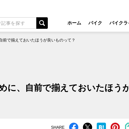
ホーム
バイク
バイクラ
New Model Show
アプ
自前で揃えておいたほうが良いものって？
モデル情報
ライディン
カスタマイズパーツ
ツーリ
テクノロジー
アウト
名車・旧車
安全運
めに、自前で揃えておいたほう
ビジネス
レンタル
メンテナ
SHARE