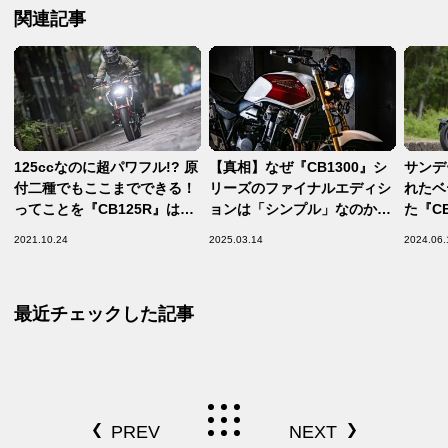
関連記事
125ccなのに超パワフル!? 原
【真相】なぜ『CB1300』シ
サンデ
付二種でもここまでできる！
リーズのファイナルエディシ
れたベ
ってことを『CB125R』は証
ョンは「シンプル」なのか？
た『C
明した！【ホンダの道は一日
開発責任者が語ったその理由
2021.10.24
2025.03.14
2024.06.
にして成らず 第19回／
とは……【CB1300 Series
Honda CB125R 中編】
Final Edition インタビュ
ー】
最近チェックした記事