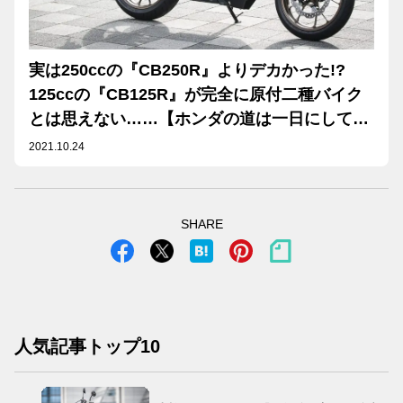
実は250ccの『CB250R』よりデカかった!?
125ccの『CB125R』が完全に原付二種バイク
とは思えない……【ホンダの道は一日にして成
らず 第19回／Honda CB125R 前編】
2021.10.24
SHARE
人気記事トップ10