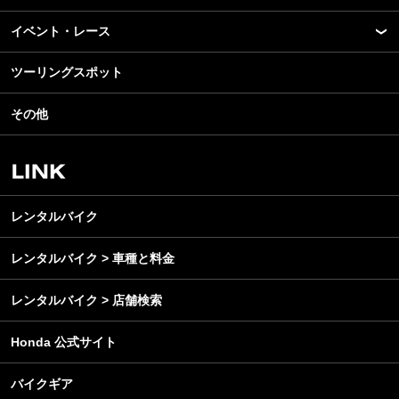
モデル情報
イベント・レース
アプリ
カスタマイズパーツ
ライディングギア
ツーリングスポット
モータースポーツ
テクノロジー
ツーリング
イベント
名車・旧車
その他
アウトドア
スクール・レッスン
ビジネス
安全運転
レンタルバイク
メンテナンス
レンタルバイク
レンタルバイク > 車種と料金
レンタルバイク > 店舗検索
Honda 公式サイト
バイクギア