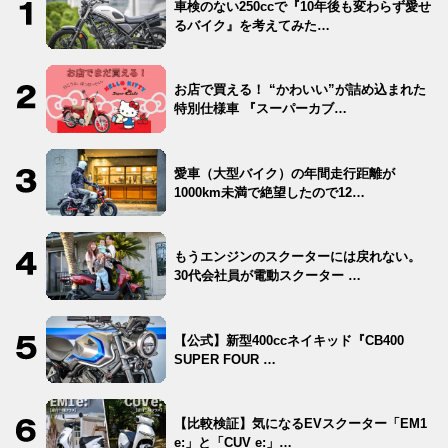
車検のない250ccで『10年後も変わらず愛せ
るバイク』を考えてみた…
お店で買える！ “かわいい”が詰め込まれた
特別仕様車 『スーパーカブ…
愛車（大型バイク）の年間走行距離が
1000km未満で絶望したので12…
もうエンジンのスクーターには戻れない。
30代会社員が電動スクーター …
【公式】新型400ccネイキッド『CB400
SUPER FOUR …
【比較検証】気になるEVスクーター「EM1
e:」と「CUV e:」…