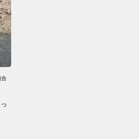
組合
とつ