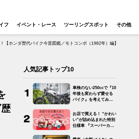
イフ
イベント・レース
ツーリングスポット
その他
リ
モータースポーツ
！【ホンダ歴代バイク今昔図鑑／モトコンポ（1982年）編】
グギア
イベント
ング
スクール・レッスン
人気記事トップ10
ドア
転
車検のない250ccで『10
を
年後も変わらず愛せる
バイク
バイク』を考えてみ
た…
ダ歴
ンス
お店で買える！ “かわい
い”が詰め込まれた特別
仕様車 『スーパーカ
ブ…