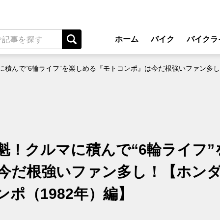
ホーム
バイク
バイクラ
New Model Show
アプ
積んで“6輪ライフ”を楽しめる『モトコンポ』は今だ根強いファン多し
モデル情報
ライディン
カスタマイズパーツ
ツーリ
テクノロジー
アウト
名車・旧車
安全運
魁！クルマに積んで“6輪ライフ”
ビジネス
レンタル
今だ根強いファン多し！【ホン
メンテナ
ポ（1982年）編】