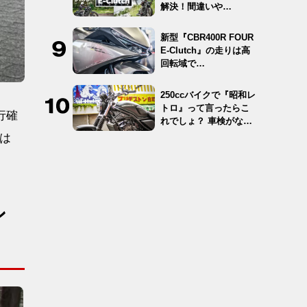
解決！間違いや…
新型『CBR400R FOUR
E-Clutch』の走りは高
回転域で…
250ccバイクで『昭和レ
トロ』って言ったらこ
行確
れでしょ？ 車検がな
く…
は
ン