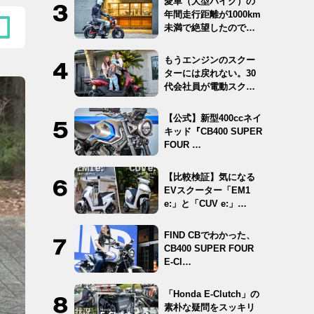
愛車（大型バイク）の
年間走行距離が1000km
未満で絶望したので
12…
もうエンジンのスクー
ターには戻れない。30
代会社員が電動スクー
ター …
【公式】新型400ccネイ
キッド『CB400 SUPER
FOUR …
【比較検証】気になる
EVスクーター「EM1
e:」と「CUV e:」…
FIND CBでわかった、
CB400 SUPER FOUR
E-Cl…
「Honda E-Clutch」の
素朴な疑問をスッキリ