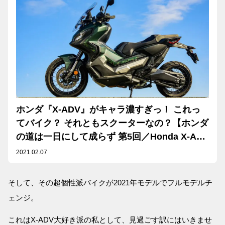
ホンダ『X-ADV』がキャラ濃すぎっ！ これっ
てバイク？ それともスクーターなの？【ホンダ
の道は一日にして成らず 第5回／Honda X-ADV
前編】
2021.02.07
そして、その超個性派バイクが2021年モデルでフルモデルチ
ェンジ。
これはX-ADV大好き派の私として、見過ごす訳にはいきませ