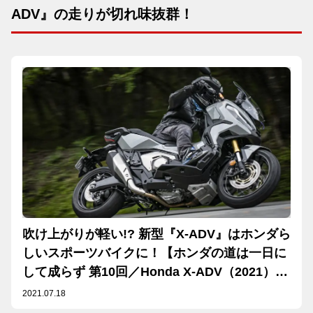
ADV』の走りが切れ味抜群！
吹け上がりが軽い!? 新型『X-ADV』はホンダら
しいスポーツバイクに！【ホンダの道は一日に
して成らず 第10回／Honda X-ADV（2021）中
編】
2021.07.18