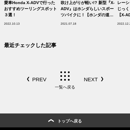
愛車Honda X-ADVで行った
吹け上がりが軽い!? 新型『X-
レーシ
おすすめツーリングスポット
ADV』はホンダらしいスポー
じっく
３選！
ツバイクに！【ホンダの道は
【X-
一日にして成らず 第10回／
サスの
2022.10.13
2021.07.18
2022.12.
Honda X-ADV（2021）中
バイク
編】
最近チェックした記事
一覧へ戻る
トップへ戻る