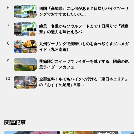
四国『高知県』には何がある？日帰りバイクツーリ
ングでおすすめしたいス…
絶景・名道からソウルフードまで！日帰りで『徳島
県』の魅力を味わえるバ…
九州ツーリングで美味いものを食べ尽くすグルメガ
イド（九州南編）
季節限定スイーツでライダーを魅了する、阿蘇の絶
景ライダースカフェ
全部無料！冬でもバイクで行ける「東日本エリア」
の『おすすめ足湯』5選…
関連記事