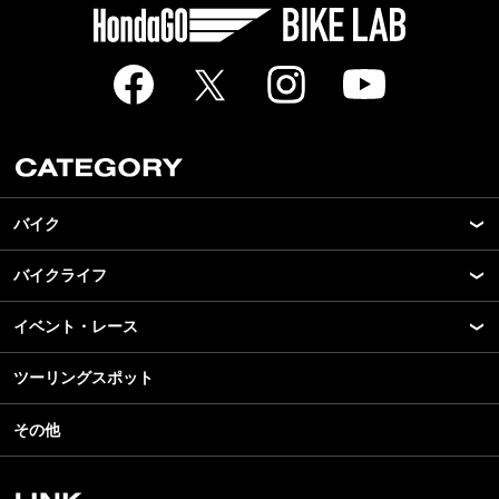
バイク
バイクライフ
New Model Show
モデル情報
イベント・レース
アプリ
カスタマイズパーツ
ライディングギア
ツーリングスポット
モータースポーツ
テクノロジー
ツーリング
イベント
名車・旧車
その他
アウトドア
スクール・レッスン
ビジネス
安全運転