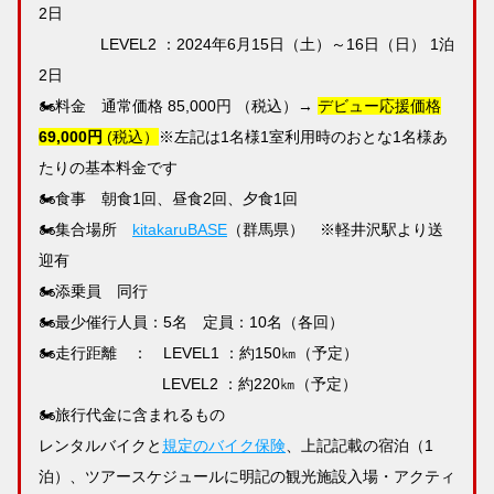
2日
LEVEL2 ：2024年6月15日（土）～16日（日） 1泊
2日
🏍料金 通常価格 85,000円 （税込）→
デビュー応援価格
69,000円
(税込）
※左記は1名様1室利用時のおとな1名様あ
たりの基本料金です
🏍食事 朝食1回、昼食2回、夕食1回
🏍集合場所
kitakaruBASE
（群馬県） ※軽井沢駅より送
迎有
🏍添乗員 同行
🏍最少催行人員：5名 定員：10名（各回）
🏍走行距離 ： LEVEL1 ：約150㎞（予定）
LEVEL2 ：約220㎞（予定）
🏍旅行代金に含まれるもの
レンタルバイクと
規定のバイク保険
、上記記載の宿泊（1
泊）、ツアースケジュールに明記の観光施設入場・アクティ