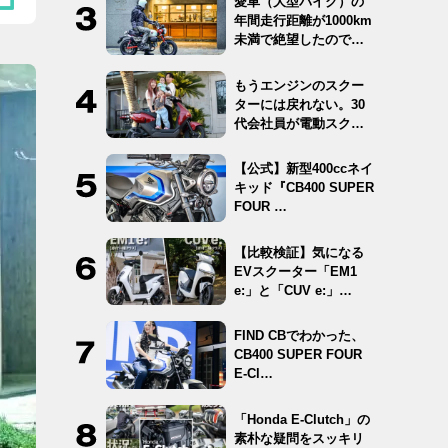
愛車（大型バイク）の
年間走行距離が1000km
未満で絶望したので
12…
もうエンジンのスクー
ターには戻れない。30
代会社員が電動スクー
ター …
【公式】新型400ccネイ
キッド『CB400 SUPER
FOUR …
【比較検証】気になる
EVスクーター「EM1
e:」と「CUV e:」…
FIND CBでわかった、
CB400 SUPER FOUR
E-Cl…
「Honda E-Clutch」の
素朴な疑問をスッキリ