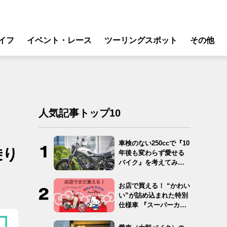
イフ
イベント・レース
ツーリングスポット
その他
リ
モータースポーツ
グギア
イベント
ング
スクール・レッスン
人気記事トップ10
ドア
転
車検のない250ccで『10
乗り
年後も変わらず愛せる
バイク
バイク』を考えてみ
た…
ンス
お店で買える！ “かわい
い”が詰め込まれた特別
仕様車 『スーパーカ
ブ…