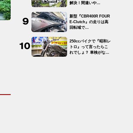
解決！間違いや…
新型『CBR400R FOUR
E-Clutch』の走りは高
回転域で…
250ccバイクで『昭和レ
トロ』って言ったらこ
れでしょ？ 車検がな
く…