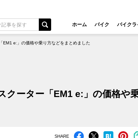
ホーム
バイク
バイクラ
New Model Show
アプ
EM1 e:」の価格や乗り方などをまとめました
モデル情報
ライディン
カスタマイズパーツ
ツーリ
テクノロジー
アウト
名車・旧車
安全運
クーター「EM1 e:」の価格や
ビジネス
レンタル
メンテナ
SHARE