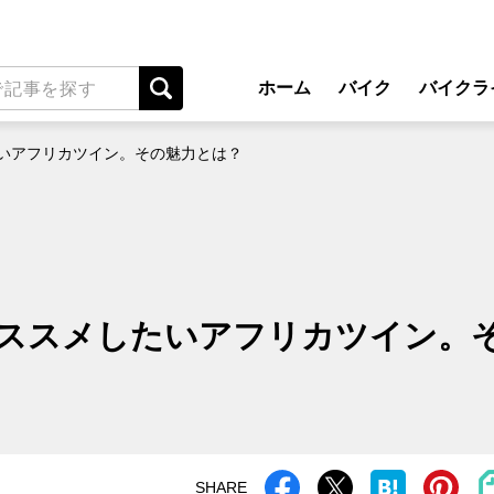
ホーム
バイク
バイクラ
New Model Show
アプ
いアフリカツイン。その魅力とは？
モデル情報
ライディン
カスタマイズパーツ
ツーリ
テクノロジー
アウト
名車・旧車
安全運
ススメしたいアフリカツイン。
ビジネス
レンタル
メンテナ
SHARE