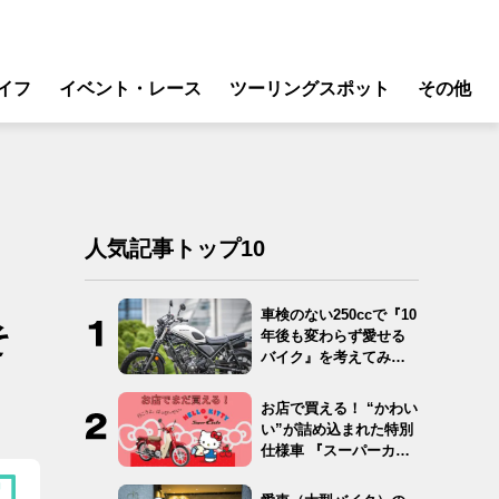
イフ
イベント・レース
ツーリングスポット
その他
リ
モータースポーツ
グギア
イベント
ング
スクール・レッスン
人気記事トップ10
ドア
転
車検のない250ccで『10
そ
年後も変わらず愛せる
バイク
バイク』を考えてみ
た…
ンス
お店で買える！ “かわい
い”が詰め込まれた特別
仕様車 『スーパーカ
ブ…