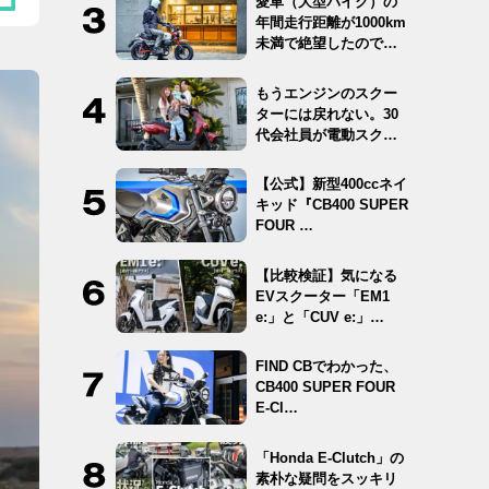
愛車（大型バイク）の
年間走行距離が1000km
未満で絶望したので
12…
もうエンジンのスクー
ターには戻れない。30
代会社員が電動スクー
ター …
【公式】新型400ccネイ
キッド『CB400 SUPER
FOUR …
【比較検証】気になる
EVスクーター「EM1
e:」と「CUV e:」…
FIND CBでわかった、
CB400 SUPER FOUR
E-Cl…
「Honda E-Clutch」の
素朴な疑問をスッキリ