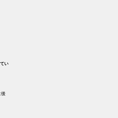
てい
は後