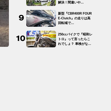
解決！間違いや…
新型『CBR400R FOUR
E-Clutch』の走りは高
回転域で…
250ccバイクで『昭和レ
トロ』って言ったらこ
れでしょ？ 車検がな
く…