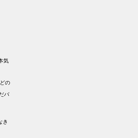
本気
どの
だバ
なき