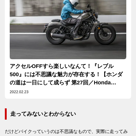
アクセルOFFすら楽しいなんて！『レブル
500』には不思議な魅力が存在する！【ホンダ
の道は一日にして成らず 第27回／Honda
Rebel 500 中編】
2022.02.23
走ってみないとわからない
だけどバイクっていうのは不思議なもので、実際に走ってみ