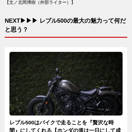
【文／北岡博樹（外部ライター）】
NEXT▶▶▶ レブル500の最大の魅力って何だ
と思う？
レブル500はバイクで走ることを『贅沢な時
間』にしてくれる【ホンダの道は一日にして成