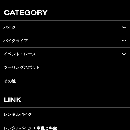
バイク
バイクライフ
New Model Show
モデル情報
イベント・レース
アプリ
カスタマイズパーツ
ライディングギア
ツーリングスポット
モータースポーツ
テクノロジー
ツーリング
イベント
名車・旧車
その他
アウトドア
スクール・レッスン
ビジネス
安全運転
レンタルバイク
メンテナンス
レンタルバイク
レンタルバイク > 車種と料金