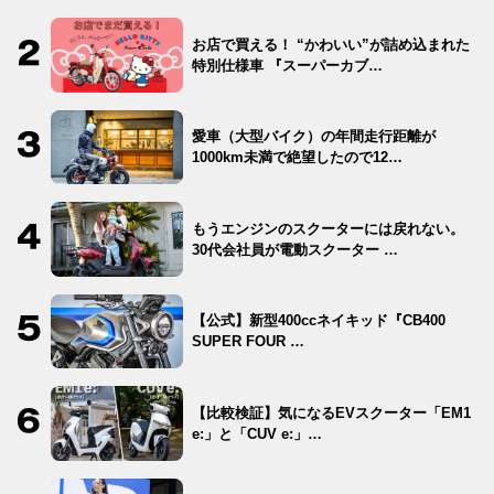
お店で買える！ “かわいい”が詰め込まれた
特別仕様車 『スーパーカブ…
愛車（大型バイク）の年間走行距離が
1000km未満で絶望したので12…
もうエンジンのスクーターには戻れない。
30代会社員が電動スクーター …
【公式】新型400ccネイキッド『CB400
SUPER FOUR …
【比較検証】気になるEVスクーター「EM1
e:」と「CUV e:」…