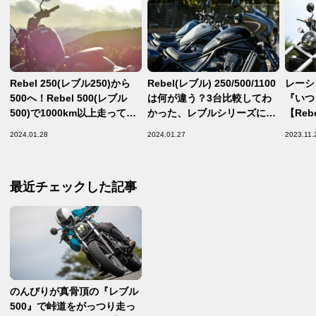
Rebel 250(レブル250)から
Rebel(レブル) 250/500/1100
レーシ
500へ！Rebel 500(レブル
は何が違う？3台比較してわ
『いつ
500)で1000km以上走って感
かった、レブルシリーズに共
【Reb
じた旅バイクとしてのキャラ
通する親しみやすさと相棒感
バイク
2024.01.28
2024.01.27
2023.11.
クターと100ccの余裕
ダ！
最近チェックした記事
のんびりが真骨頂の『レブル
500』で峠道をがっつり走っ