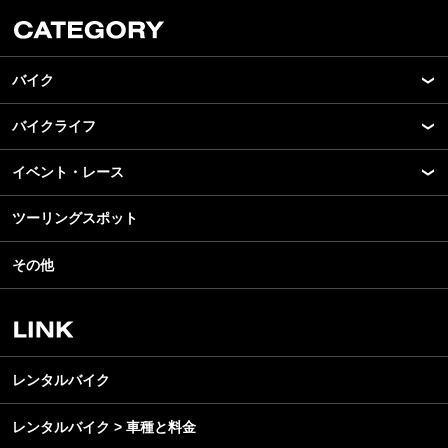
バイク
バイクライフ
New Model Show
モデル情報
イベント・レース
アプリ
カスタマイズパーツ
ライディングギア
ツーリングスポット
モータースポーツ
テクノロジー
ツーリング
イベント
名車・旧車
その他
アウトドア
スクール・レッスン
ビジネス
安全運転
レンタルバイク
メンテナンス
レンタルバイク
レンタルバイク > 車種と料金