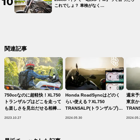
これでしょ？ 車検がなく…
関連記事
750ccなのに超軽快！XL750
Honda RoadSyncはどのく
週末予
トランザルプはどこを走って
らい使える？XL750
東京か
も楽しさを見出だせる相棒的
TRANSALP(トランザルプ)で
TRAN
アドベンチャーバイク
週末の自由を満喫する予算1
で福島
2023.10.27
2024.05.30
2024.05.
万円ツーリング【後編】
ツーリ