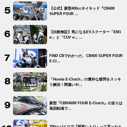
【公式】新型400ccネイキッド『CB400
SUPER FOUR …
【比較検証】気になるEVスクーター「EM1
e:」と「CUV e:」…
FIND CBでわかった、CB400 SUPER FOUR
E-Cl…
「Honda E-Clutch」の素朴な疑問をスッキ
リ解決！間違いや…
新型『CBR400R FOUR E-Clutch』の走りは
高回転域で…
250ccバイクで『昭和レトロ』って言ったら