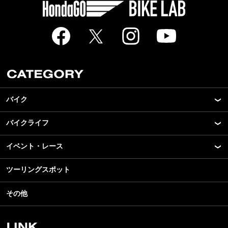
バイク
バイクライフ
New Model Show
モデル情報
イベント・レース
アプリ
カスタマイズパーツ
ライディングギア
ツーリングスポット
モータースポーツ
テクノロジー
ツーリング
イベント
名車・旧車
その他
アウトドア
スクール・レッスン
ビジネス
安全運転