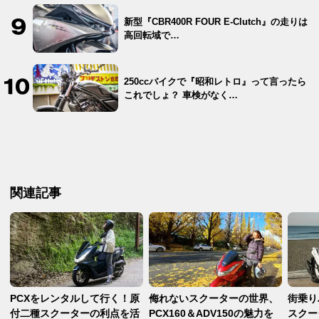
新型『CBR400R FOUR E-Clutch』の走りは
高回転域で…
250ccバイクで『昭和レトロ』って言ったら
これでしょ？ 車検がなく…
関連記事
PCXをレンタルして行く！原
侮れないスクーターの世界、
街乗り
付二種スクーターの利点を活
PCX160＆ADV150の魅力を
スクー