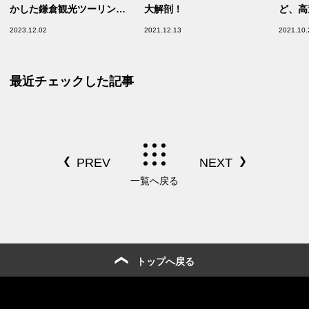
かした鎌倉観光ツーリン
大解剖！
ど、高
グ！！
るの？
2023.12.02
2021.12.13
2021.10.
して成
PCX1
最近チェックした記事
一覧へ戻る
トップへ戻る