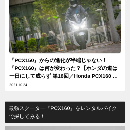
『PCX150』からの進化が半端じゃない！
『PCX160』は何が変わった？【ホンダの道は
一日にして成らず 第18回／Honda PCX160 街
乗り編②】
2021.10.24
最強スクーター『PCX160』をレンタルバイク
で探してみる！