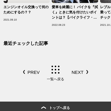
エンジンオイル交換って何の
愛車を綺麗に！ バイクを『拭
レブル
ためにするの？？
く』ときに気を付けたいポイ
乗って
ントは？【バイクライフ・ス
チック
2021.09.10
テップアップ講座／バイクの
うの!
2022.08.23
2021.10.
拭き方 編】
して成
Rebel
最近チェックした記事
一覧へ戻る
トップへ戻る