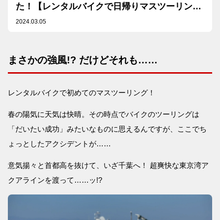
た！【レンタルバイクで日帰りマスツーリング
やってみた①】
2024.03.05
まさかの強風!? だけどそれも……
レンタルバイクで初めてのマスツーリング！
春の陽気に天気は快晴。その時点でバイクのツーリングは
「だいたい成功」みたいなものに思えるんですが、ここでち
ょっとしたアクシデントが……
意気揚々と首都高を抜けて、いざ千葉へ！ 超爽快な東京湾ア
クアラインを渡って……ッ!?