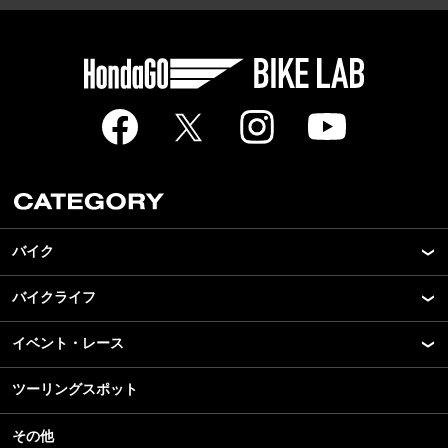
バイク
バイクライフ
New Model Show
モデル情報
イベント・レース
アプリ
カスタマイズパーツ
ライディングギア
ツーリングスポット
モータースポーツ
テクノロジー
ツーリング
イベント
名車・旧車
その他
アウトドア