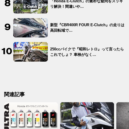
「Honda E-Clutch」の素朴な疑問をスッキ
リ解決！間違いや…
新型『CBR400R FOUR E-Clutch』の走りは
高回転域で…
250ccバイクで『昭和レトロ』って言ったら
これでしょ？ 車検がなく…
関連記事