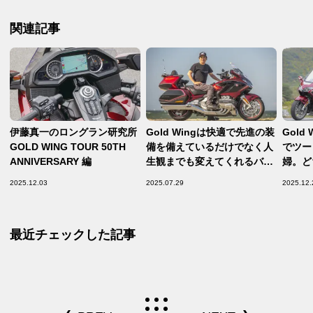
関連記事
伊藤真一のロングラン研究所
Gold Wingは快適で先進の装
Gold 
GOLD WING TOUR 50TH
備を備えているだけでなく人
でツー
ANNIVERSARY 編
生観までも変えてくれるバイ
婦。ど
クだった
高のバ
2025.12.03
2025.07.29
2025.12.
最近チェックした記事