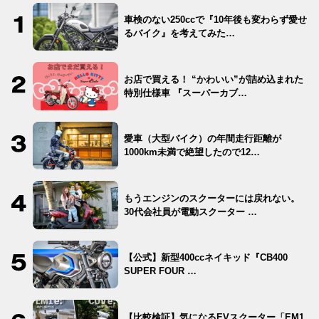
車検のない250ccで『10年後も変わらず愛せ
るバイク』を考えてみた…
お店で買える！ “かわいい”が詰め込まれた
特別仕様車 『スーパーカブ…
愛車（大型バイク）の年間走行距離が
1000km未満で絶望したので12…
もうエンジンのスクーターには戻れない。
30代会社員が電動スクーター …
【公式】新型400ccネイキッド『CB400
SUPER FOUR …
【比較検証】気になるEVスクーター「EM1