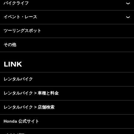
バイクライフ
New Model Show
モデル情報
イベント・レース
アプリ
カスタマイズパーツ
ライディングギア
ツーリングスポット
モータースポーツ
テクノロジー
ツーリング
イベント
名車・旧車
その他
アウトドア
スクール・レッスン
ビジネス
安全運転
レンタルバイク
メンテナンス
レンタルバイク
レンタルバイク > 車種と料金
レンタルバイク > 店舗検索
Honda 公式サイト