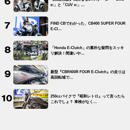
e:」と「CUV e:」…
FIND CBでわかった、CB400 SUPER FOUR
E-Cl…
「Honda E-Clutch」の素朴な疑問をスッキ
リ解決！間違いや…
新型『CBR400R FOUR E-Clutch』の走りは
高回転域で…
250ccバイクで『昭和レトロ』って言ったら
これでしょ？ 車検がなく…