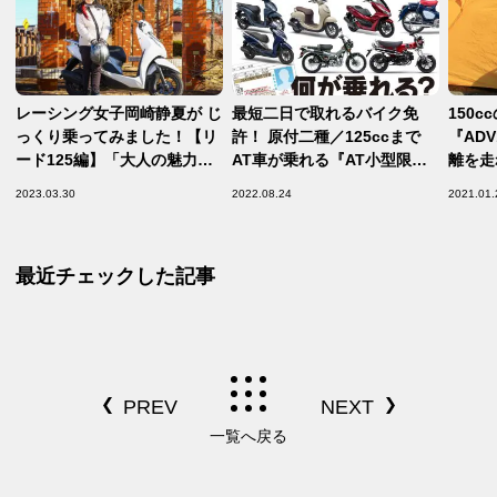
レーシング女子岡崎静夏が じ
最短二日で取れるバイク免
150
っくり乗ってみました！【リ
許！ 原付二種／125ccまで
『AD
ード125編】「大人の魅力」
AT車が乗れる『AT小型限定
離を走
たっぷり！ ジェントルマンと
普通二輪免許』でホンダの
イクで
2023.03.30
2022.08.24
2021.01.
呼びたい
PCXやCT125・ハンターカブ
Hond
だって乗れるんです！【バイ
ク免許を取ろう③／AT小型限
最近チェックした記事
定普通二輪 編】
一覧へ戻る