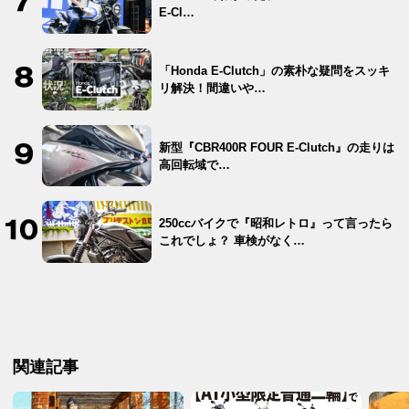
E-Cl…
「Honda E-Clutch」の素朴な疑問をスッキ
リ解決！間違いや…
新型『CBR400R FOUR E-Clutch』の走りは
高回転域で…
250ccバイクで『昭和レトロ』って言ったら
これでしょ？ 車検がなく…
関連記事