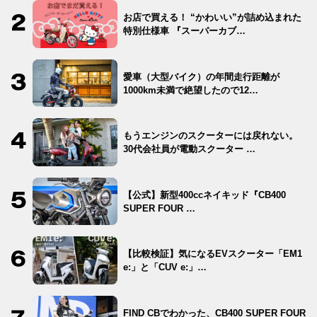
お店で買える！ “かわいい”が詰め込まれた
特別仕様車 『スーパーカブ…
愛車（大型バイク）の年間走行距離が
1000km未満で絶望したので12…
もうエンジンのスクーターには戻れない。
30代会社員が電動スクーター …
【公式】新型400ccネイキッド『CB400
SUPER FOUR …
【比較検証】気になるEVスクーター「EM1
e:」と「CUV e:」…
FIND CBでわかった、CB400 SUPER FOUR