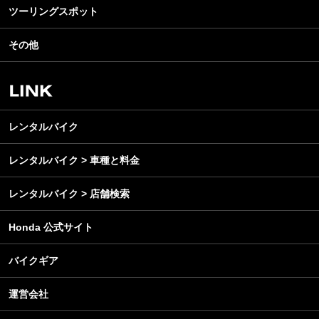
ライディングギア
ツーリングスポット
モータースポーツ
テクノロジー
ツーリング
イベント
名車・旧車
その他
アウトドア
スクール・レッスン
ビジネス
安全運転
レンタルバイク
メンテナンス
レンタルバイク
レンタルバイク > 車種と料金
レンタルバイク > 店舗検索
Honda 公式サイト
バイクギア
運営会社