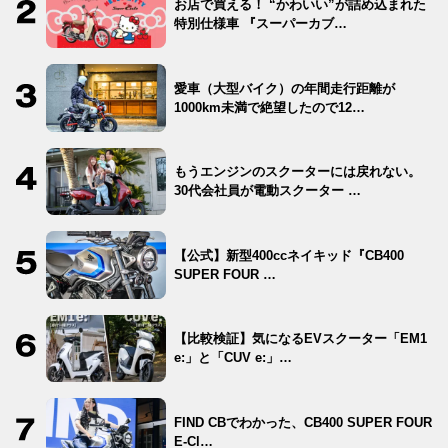
お店で買える！ “かわいい”が詰め込まれた
特別仕様車 『スーパーカブ…
愛車（大型バイク）の年間走行距離が
1000km未満で絶望したので12…
もうエンジンのスクーターには戻れない。
30代会社員が電動スクーター …
【公式】新型400ccネイキッド『CB400
SUPER FOUR …
【比較検証】気になるEVスクーター「EM1
e:」と「CUV e:」…
FIND CBでわかった、CB400 SUPER FOUR
E-Cl…