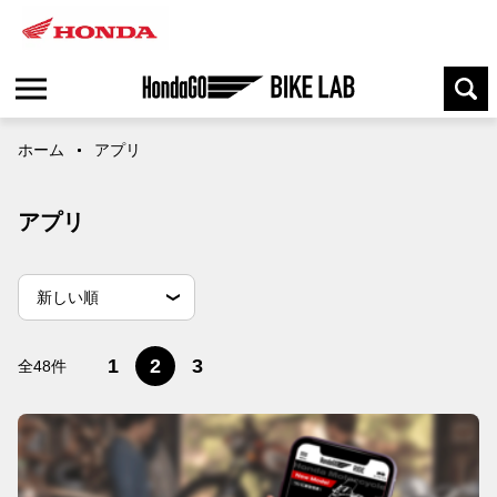
ホーム
アプリ
アプリ
並
並べ替え条件
新しい順
べ
替
古い順
閲覧数順
え
1
2
3
全48件
条
件