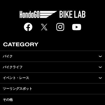
バイク
バイクライフ
New Model Show
モデル情報
イベント・レース
アプリ
カスタマイズパーツ
ライディングギア
ツーリングスポット
モータースポーツ
テクノロジー
ツーリング
イベント
名車・旧車
その他
アウトドア
スクール・レッスン