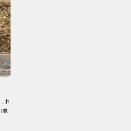
一これ
可能