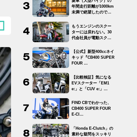
愛車（大型バイク）の
年間走行距離が1000km
未満で絶望したので
12…
もうエンジンのスクー
ターには戻れない。30
代会社員が電動スクー
ター …
【公式】新型400ccネイ
キッド『CB400 SUPER
FOUR …
【比較検証】気になる
EVスクーター「EM1
e:」と「CUV e:」…
FIND CBでわかった、
CB400 SUPER FOUR
E-Cl…
「Honda E-Clutch」の
素朴な疑問をスッキリ