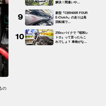
解決！間違いや…
新型『CBR400R FOUR
E-Clutch』の走りは高
回転域で…
250ccバイクで『昭和レ
トロ』って言ったらこ
れでしょ？ 車検がな
く…
るの