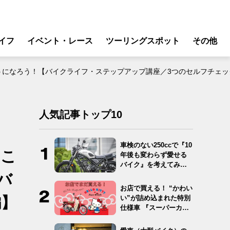
イフ
イベント・レース
ツーリングスポット
その他
リ
モータースポーツ
なろう！【バイクライフ・ステップアップ講座／3つのセルフチェック 編
グギア
イベント
ング
スクール・レッスン
人気記事トップ10
ドア
転
車検のない250ccで『10
もこ
年後も変わらず愛せる
バイク
バイク』を考えてみ
た…
バ
ンス
お店で買える！ “かわい
い”が詰め込まれた特別
編】
仕様車 『スーパーカ
ブ…