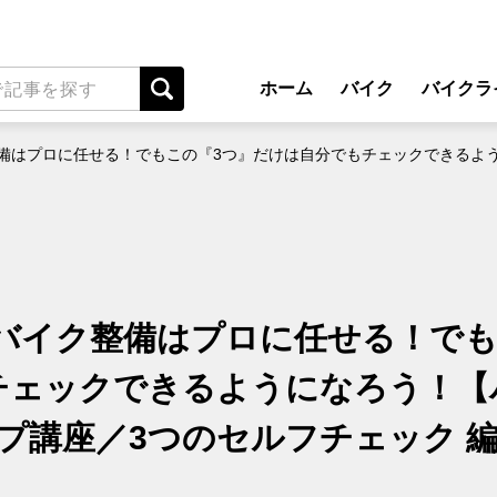
ホーム
バイク
バイクラ
New Model Show
アプ
はプロに任せる！でもこの『3つ』だけは自分でもチェックできるように
モデル情報
ライディン
カスタマイズパーツ
ツーリ
テクノロジー
アウト
名車・旧車
安全運
バイク整備はプロに任せる！で
ビジネス
レンタル
チェックできるようになろう！【
メンテナ
プ講座／3つのセルフチェック 