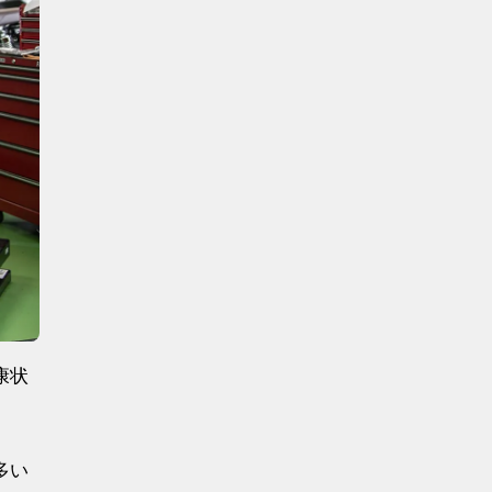
康状
多い