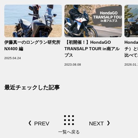
伊藤真一のロングラン研究所
【初開催！】HondaGO
Hond
NX400 編
TRANSALP TOUR in南アル
チ）と
プス
比べて
2025.04.24
る部分
2023.08.08
2026.01.
最近チェックした記事
一覧へ戻る