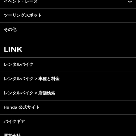
イベント・レース
アプリ
カスタマイズパーツ
ライディングギア
ツーリングスポット
モータースポーツ
テクノロジー
ツーリング
イベント
名車・旧車
その他
アウトドア
スクール・レッスン
ビジネス
安全運転
レンタルバイク
メンテナンス
レンタルバイク
レンタルバイク > 車種と料金
レンタルバイク > 店舗検索
Honda 公式サイト
バイクギア
運営会社