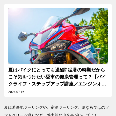
夏はバイクにとっても過酷⁉︎ 猛暑の時期だから
こそ気をつけたい愛車の健康管理って？【バイ
クライフ・ステップアップ講座／エンジンオイ
ル交換 編】
2024.07.16
夏は避暑地ツーリングや、宿泊ツーリング、夏ならではのソ
フトクリーム巡りなど、魅力的な出来事がいっぱい！