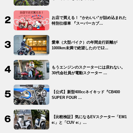
お店で買える！ “かわいい”が詰め込まれた
特別仕様車 『スーパーカブ…
愛車（大型バイク）の年間走行距離が
1000km未満で絶望したので12…
もうエンジンのスクーターには戻れない。
30代会社員が電動スクーター …
【公式】新型400ccネイキッド『CB400
SUPER FOUR …
【比較検証】気になるEVスクーター「EM1
e:」と「CUV e:」…