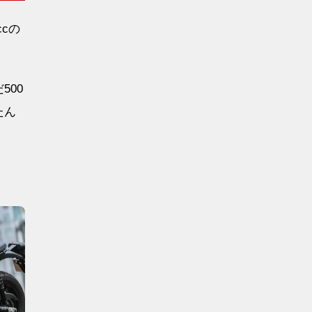
ccの
500
たん