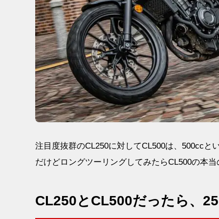
注目度抜群のCL250に対してCL500は、500
だけどロングツーリングしてみたらCL500の本
CL250とCL500だったら