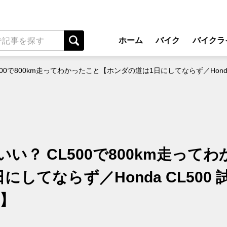
ホーム
バイク
バイクラ
New Model Show
アプ
L500で800km走ってわかったこと【ホンダの道は1日にしてならず／Hond
モデル情報
ライディン
カスタマイズパーツ
ツーリ
テクノロジー
アウト
名車・旧車
安全運
いい？ CL500で800km走ってわ
ビジネス
レンタル
してならず／Honda CL500 
メンテナ
編】