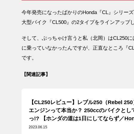
今年発売になったばかりのHonda『CL』シリーズは
大型バイク『CL500』の2タイプをラインアップ
そして、ぶっちゃけ言うと私（北岡）はCL250
に乗っていなかったんですが、正直なところ『CL
です。
【関連記事】
【CL250レビュー】レブル250（Rebel 
エンジンって本当か？ 250ccのバイクと
っ!? 【ホンダの道は1日にしてならず／Hond
プレ① 第一印象 編】
2023.06.15