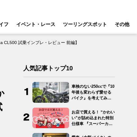
イフ
イベント・レース
ツーリングスポット
その他
リ
モータースポーツ
a CL500 試乗インプレ・レビュー 前編】
グギア
イベント
ング
スクール・レッスン
人気記事トップ10
ドア
転
車検のない250ccで『10
か
年後も変わらず愛せる
バイク
バイク』を考えてみ
た…
試
ンス
お店で買える！ “かわい
い”が詰め込まれた特別
仕様車 『スーパーカ
ブ…