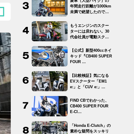
愛車（大型バイク）の
年間走行距離が1000km
未満で絶望したので
12…
もうエンジンのスクー
ターには戻れない。30
代会社員が電動スクー
ター …
【公式】新型400ccネイ
キッド『CB400 SUPER
FOUR …
【比較検証】気になる
EVスクーター「EM1
e:」と「CUV e:」…
FIND CBでわかった、
CB400 SUPER FOUR
E-Cl…
「Honda E-Clutch」の
素朴な疑問をスッキリ