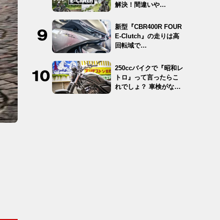
解決！間違いや…
新型『CBR400R FOUR
E-Clutch』の走りは高
回転域で…
250ccバイクで『昭和レ
トロ』って言ったらこ
れでしょ？ 車検がな
く…