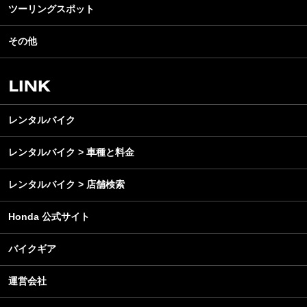
ライディングギア
ツーリングスポット
モータースポーツ
テクノロジー
ツーリング
イベント
名車・旧車
その他
アウトドア
スクール・レッスン
ビジネス
安全運転
レンタルバイク
メンテナンス
レンタルバイク
レンタルバイク > 車種と料金
レンタルバイク > 店舗検索
Honda 公式サイト
バイクギア
運営会社