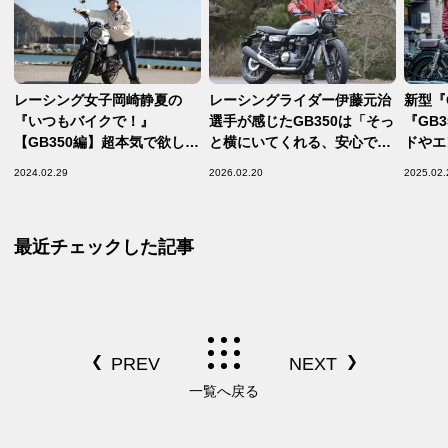
レーシング女子岡崎静夏の
レーシングライダー伊藤元治
新型『G
『いつもバイクで！』
選手が感じたGB350は「そっ
『GB
【GB350編】超本気で欲しく
と横にいてくれる、安心でき
ドやエ
なる、のほほん系オトナ味
る友達」
乗って
2024.02.29
2026.02.20
2025.02.
【Hon
レ・レ
最近チェックした記事
一覧へ戻る