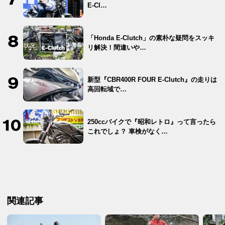
E-Cl…
「Honda E-Clutch」の素朴な疑問をスッキ
リ解決！間違いや…
新型『CBR400R FOUR E-Clutch』の走りは
高回転域で…
250ccバイクで『昭和レトロ』って言ったら
これでしょ？ 車検がなく…
関連記事