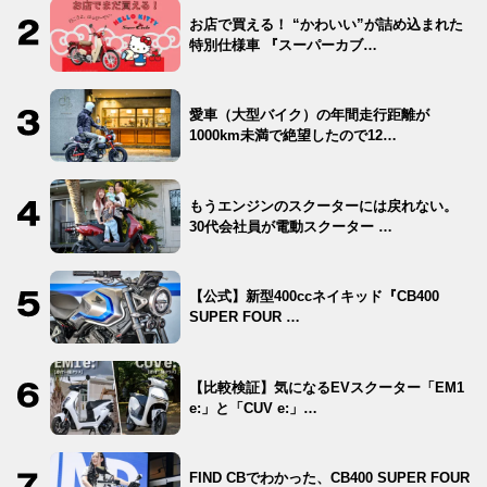
お店で買える！ “かわいい”が詰め込まれた
特別仕様車 『スーパーカブ…
愛車（大型バイク）の年間走行距離が
1000km未満で絶望したので12…
もうエンジンのスクーターには戻れない。
30代会社員が電動スクーター …
【公式】新型400ccネイキッド『CB400
SUPER FOUR …
【比較検証】気になるEVスクーター「EM1
e:」と「CUV e:」…
FIND CBでわかった、CB400 SUPER FOUR