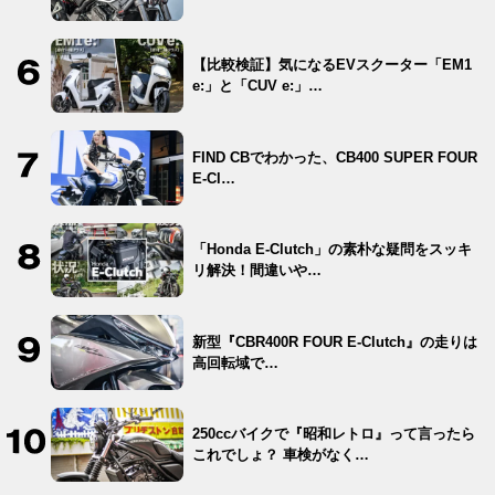
【比較検証】気になるEVスクーター「EM1
e:」と「CUV e:」…
FIND CBでわかった、CB400 SUPER FOUR
E-Cl…
「Honda E-Clutch」の素朴な疑問をスッキ
リ解決！間違いや…
新型『CBR400R FOUR E-Clutch』の走りは
高回転域で…
250ccバイクで『昭和レトロ』って言ったら
これでしょ？ 車検がなく…