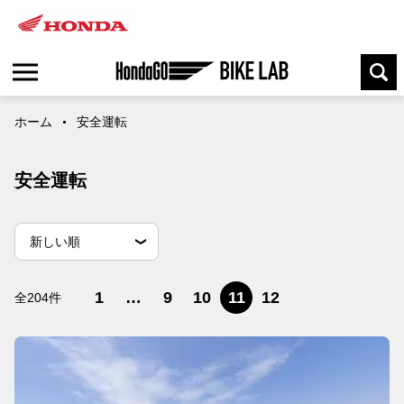
ホーム
安全運転
安全運転
並
並べ替え条件
新しい順
べ
替
古い順
閲覧数順
え
1
…
9
10
11
12
全204件
条
件