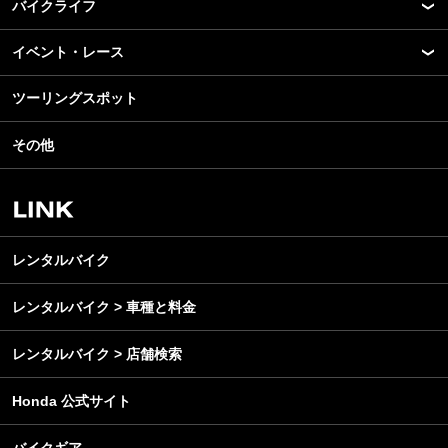
バイクライフ
New Model Show
モデル情報
イベント・レース
アプリ
カスタマイズパーツ
ライディングギア
ツーリングスポット
モータースポーツ
テクノロジー
ツーリング
イベント
名車・旧車
その他
アウトドア
スクール・レッスン
ビジネス
安全運転
レンタルバイク
メンテナンス
レンタルバイク
レンタルバイク > 車種と料金
レンタルバイク > 店舗検索
Honda 公式サイト
バイクギア