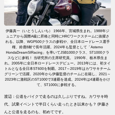
伊藤真一（いとうしんいち） 1966年、宮城県生まれ。1988年ジ
ュニアから国際A級に昇格と同時にHRCワークスチームに抜擢さ
れる。以降、WGP500クラスの参戦や、全日本ロードレース選手
権、鈴鹿8耐で長年活躍。2024年も監督として「Astemo
HondaDreamSIRacing」を率いてJSB1000クラス、ST1000クラ
スなどに参戦！ 当研究所の主席研究員。 1990年、栃木県生ま
れ。2005年に全日本ロードレースデビュー。2013年には、初タイ
トルとなる全日本ST600を制覇。2017～2019年はカワサキチーム
グリーンで活躍。2020年から伊藤監督のチームに在籍し、2021～
2023年に激戦区のST1000で3連覇を達成。2024年は4連覇をかけ
て、ST1000に参戦する。
渡辺：公道をバイクで走るのは久しぶりですね。カワサキ時
代、試乗イベントで半日くらい走ったとき以来かも？ 伊藤さ
んと公道を走るのも、初めてです。