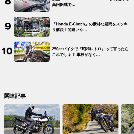
高回転域で…
「Honda E-Clutch」の素朴な疑問をスッキ
リ解決！間違いや…
250ccバイクで『昭和レトロ』って言ったら
これでしょ？ 車検がなく…
関連記事