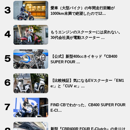
愛車（大型バイク）の年間走行距離が
1000km未満で絶望したので12…
もうエンジンのスクーターには戻れない。
30代会社員が電動スクーター …
【公式】新型400ccネイキッド『CB400
SUPER FOUR …
【比較検証】気になるEVスクーター「EM1
e:」と「CUV e:」…
FIND CBでわかった、CB400 SUPER FOUR
E-Cl…
新型『CBR400R FOUR E-Clutch』の走りは