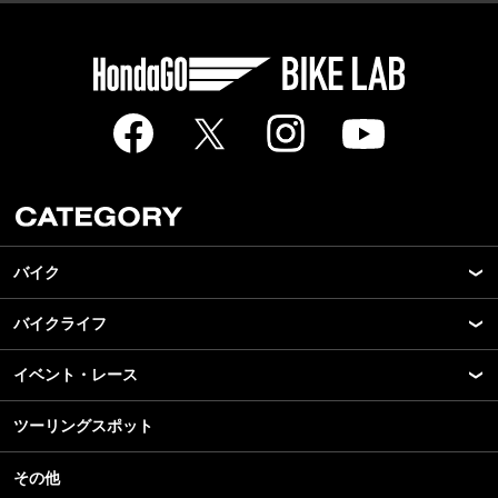
バイク
バイクライフ
New Model Show
モデル情報
イベント・レース
アプリ
カスタマイズパーツ
ライディングギア
ツーリングスポット
モータースポーツ
テクノロジー
ツーリング
イベント
名車・旧車
その他
アウトドア