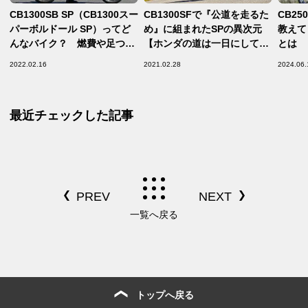
CB1300SB SP（CB1300スー
CB1300SFで『公道を走るた
CB2
パーボルドール SP）ってど
め』に組まれたSPの異次元
教えて
んなバイク？ 燃費や足つき
【ホンダの道は一日にして成
とは
性、装備などを解説します！
らず 第6回／Honda CB1300
2022.02.16
2021.02.28
2024.06.
【ホンダバイク資料室／
SUPER FOUR SP 足まわり
Honda CB1300 SUPER BOL
編】
D’OR SP（2021）】
最近チェックした記事
一覧へ戻る
トップへ戻る