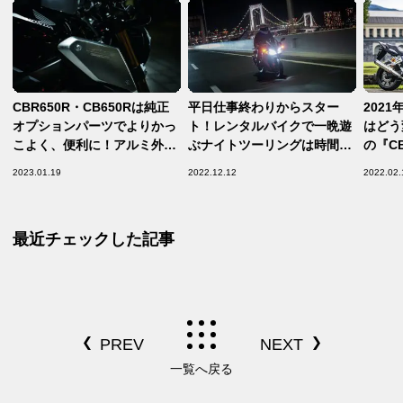
CBR650R・CB650Rは純正
平日仕事終わりからスター
2021
オプションパーツでよりかっ
ト！レンタルバイクで一晩遊
はどう
こよく、便利に！アルミ外
ぶナイトツーリングは時間を
の『CB
装、グリップヒーターなどパ
気にせずバイクの良さを活か
並み拝
2023.01.19
2022.12.12
2022.02.
ーツ紹介！
せる遊び方
【ホン
らず 第
CB130
最近チェックした記事
D’O
ル）S
一覧へ戻る