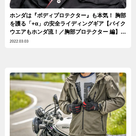
ホンダは『ボディプロテクター』も本気！ 胸部
を護る「+α」の安全ライディングギア【バイク
ウエアもホンダ流！／胸部プロテクター 編】
【Safety】
2022.03.03