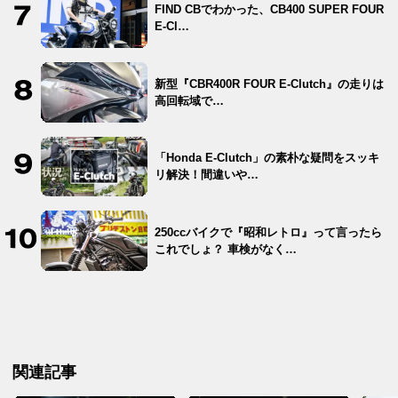
FIND CBでわかった、CB400 SUPER FOUR
E-Cl…
新型『CBR400R FOUR E-Clutch』の走りは
高回転域で…
「Honda E-Clutch」の素朴な疑問をスッキ
リ解決！間違いや…
250ccバイクで『昭和レトロ』って言ったら
これでしょ？ 車検がなく…
関連記事