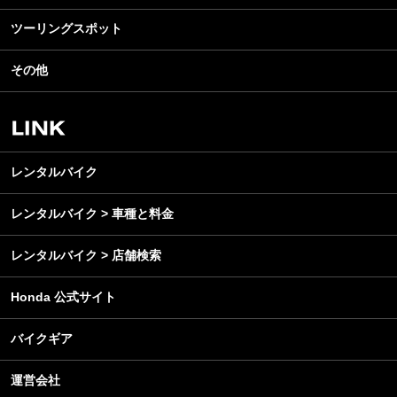
カスタマイズパーツ
ライディングギア
ツーリングスポット
モータースポーツ
テクノロジー
ツーリング
イベント
名車・旧車
その他
アウトドア
スクール・レッスン
ビジネス
安全運転
レンタルバイク
メンテナンス
レンタルバイク
レンタルバイク > 車種と料金
レンタルバイク > 店舗検索
Honda 公式サイト
バイクギア
運営会社