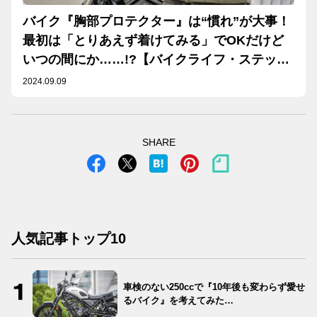
バイク『胸部プロテクター』は“慣れ”が大事！
最初は「とりあえず着けてみる」でOKだけど
いつの間にか……!?【バイクライフ・ステップ
アップ講座／胸部プロテクター】【Safety】
2024.09.09
SHARE
人気記事トップ10
車検のない250ccで『10年後も変わらず愛せ
るバイク』を考えてみた…