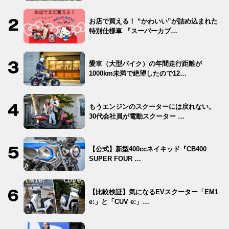
お店で買える！ “かわいい”が詰め込まれた
特別仕様車 『スーパーカブ…
愛車（大型バイク）の年間走行距離が
1000km未満で絶望したので12…
もうエンジンのスクーターには戻れない。
30代会社員が電動スクーター …
【公式】新型400ccネイキッド『CB400
SUPER FOUR …
【比較検証】気になるEVスクーター「EM1
e:」と「CUV e:」…