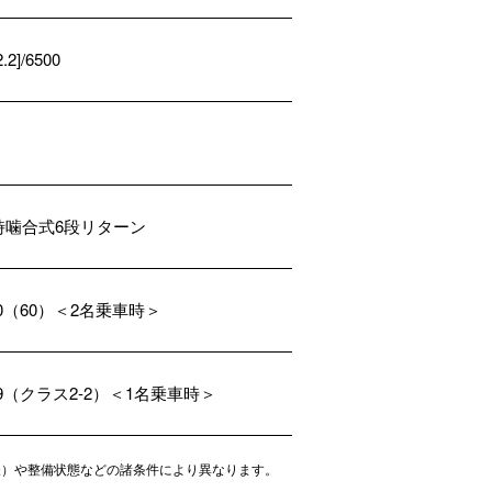
2.2]/6500
時噛合式6段リターン
.0（60）＜2名乗車時＞
.9（クラス2-2）＜1名乗車時＞
様）や整備状態などの諸条件により異なります。