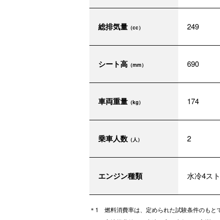
総排気量
249
（cc）
シート高
690
（mm）
車両重量
174
（kg）
乗車人数
2
（人）
エンジン種類
水冷4ス
燃料消費率は、定められた試験条件のもと