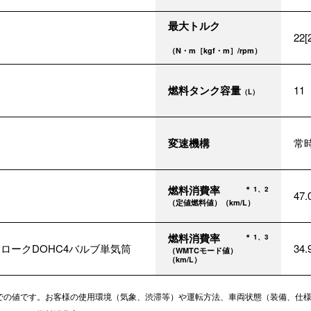
最大トルク
22[
（N・m［kgf・m］/rpm）
燃料タンク容量
11
（L）
変速機構
常
燃料消費率
＊ 1、2
47
（定値燃料値）（km/L）
燃料消費率
＊ 1、3
トロークDOHC4バルブ単気筒
34
（WMTCモード値）
（km/L）
での値です。お客様の使用環境（気象、渋滞等）や運転方法、車両状態（装備、仕