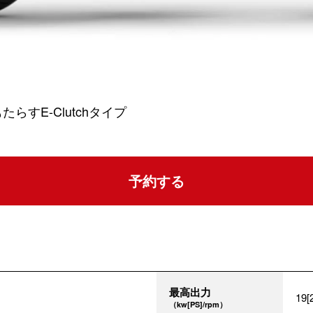
すE-Clutchタイプ
予約する
最高出力
19[
（kw[PS]/rpm）