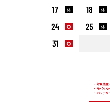
17
18
24
25
31
1
対象機種=
モバイル
バッテリ