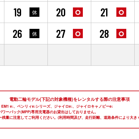
19
20
21
26
27
28
2
3
4
電動二輪モデル(下記の対象機種)をレンタルする際の注意事項
 EM1 e:、ベンリィe:シリーズ、ジャイロe:、ジャイロキャノピーe:
パワーパック(MPP)専用充電器のお貸出はしておりません。
ー残量に注意してご利用ください。(利用時間及び、走行距離、道路条件により大きく