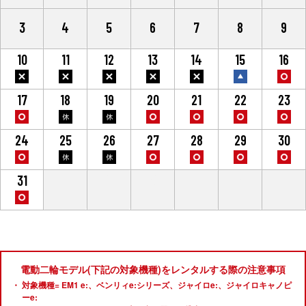
3
4
5
6
7
8
9
10
11
12
13
14
15
16
17
18
19
20
21
22
23
24
25
26
27
28
29
30
31
1
2
3
4
5
6
電動二輪モデル(下記の対象機種)をレンタルする際の注意事項
対象機種= EM1 e:、ベンリィe:シリーズ、ジャイロe:、ジャイロキャノピ
ーe: