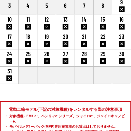
9
3
4
5
6
7
8
10
11
12
13
14
15
16
17
18
19
20
21
22
23
24
25
26
27
28
29
30
31
1
2
3
4
5
6
電動二輪モデル(下記の対象機種)をレンタルする際の注意事項
対象機種= EM1 e:、ベンリィe:シリーズ、ジャイロe:、ジャイロキャノピ
ーe:
モバイルパワーパック(MPP)専用充電器のお貸出はしておりません。