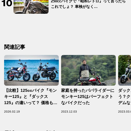
250ccバイクで『昭和レトロ』って言ったら
これでしょ？ 車検がなく…
関連記事
【比較】125ccバイク『モン
家庭を持ったパパライダーに
ダック
キー125』と『ダックス
モンキー125はパーフェクト
う？ク
125』の違いって？ 価格も排
なバイクだった
デムな
気量も同じだけど……どっち
バイク
2026.02.19
2023.12.03
2023.03.
がいいの？【脱！ バイク初心
者虎の巻】