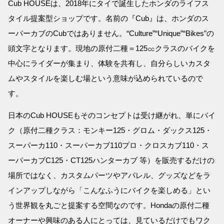
Cub HOUSEは、2018年にタイで誕生したホンダのライフス
タイル提案型ショップです。名前の『Cub』は、ホンダのス
ーパーカブのCubではありません。“Culture”“Unique”“Bikes”の
頭文字となります。現地の原付二種＝125㏄クラスのバイクを
中心にライダーが集まり、体験を共有し、自分らしいカスタ
ムやスタイルを楽しむ場という意味が込められているので
す。
日本のCub HOUSEもそのコンセプトは受け継がれ、単にバイ
ク（原付二種クラス：モンキー125・グロム・ダックス125・
スーパーカ110・スーパーカブ110プロ・クロスカブ110・ス
ーパーカブC125・CT125ハンターカブ 等）を販売するだけの
場所ではなく、カスタムパーツやアパレル、グッズなどをラ
インアップしながら「こんなふうにバイクを楽しめる」とい
う世界観を丸ごと提案する空間なのです。Hondaの原付二種
オーナーや興味のある人にとっては、見ているだけでもワク