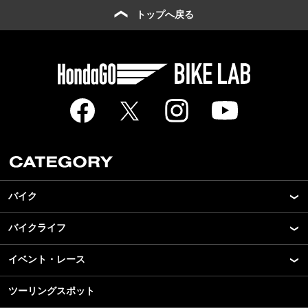
トップへ戻る
バイク
バイクライフ
New Model Show
モデル情報
イベント・レース
アプリ
カスタマイズパーツ
ライディングギア
ツーリングスポット
モータースポーツ
テクノロジー
ツーリング