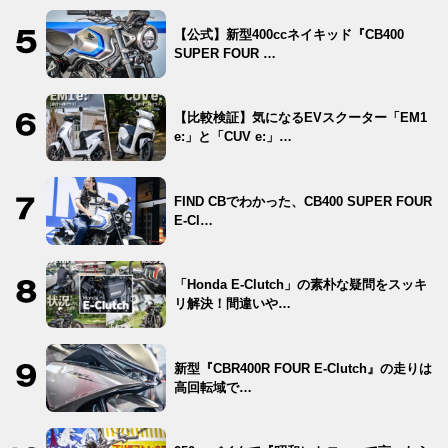
【公式】新型400ccネイキッド『CB400
SUPER FOUR …
【比較検証】気になるEVスクーター「EM1
e:」と「CUV e:」…
FIND CBでわかった、CB400 SUPER FOUR
E-Cl…
「Honda E-Clutch」の素朴な疑問をスッキ
リ解決！間違いや…
新型『CBR400R FOUR E-Clutch』の走りは
高回転域で…