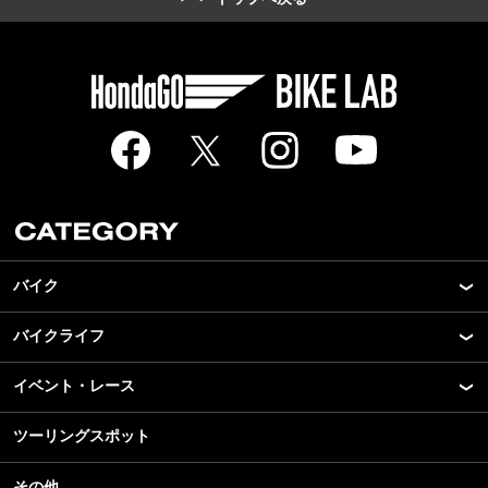
バイク
バイクライフ
New Model Show
モデル情報
イベント・レース
アプリ
カスタマイズパーツ
ライディングギア
ツーリングスポット
モータースポーツ
テクノロジー
ツーリング
イベント
名車・旧車
その他