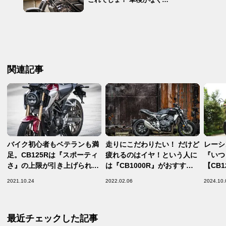
関連記事
バイク初心者もベテランも満
走りにこだわりたい！ だけど
レーシ
足。CB125Rは『スポーティ
疲れるのはイヤ！という人に
『いつ
さ』の上限が引き上げられ
は『CB1000R』がおすす
【CB
た！【ホンダの道は一日にし
め！【次はどれ乗る？レンタ
一度乗
2021.10.24
2022.02.06
2024.10.
て成らず 第19回／Honda
ルバイク相性診断／Honda
はず！
CB125R 後編】
CB1000R】
最近チェックした記事