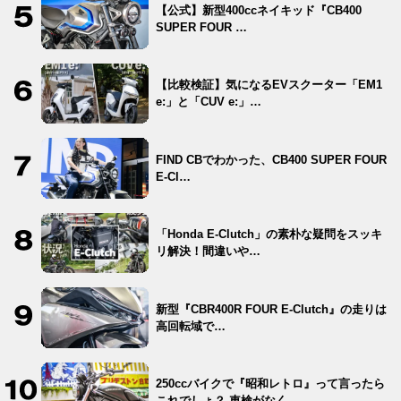
【公式】新型400ccネイキッド『CB400
SUPER FOUR …
【比較検証】気になるEVスクーター「EM1
e:」と「CUV e:」…
FIND CBでわかった、CB400 SUPER FOUR
E-Cl…
「Honda E-Clutch」の素朴な疑問をスッキ
リ解決！間違いや…
新型『CBR400R FOUR E-Clutch』の走りは
高回転域で…
250ccバイクで『昭和レトロ』って言ったら
これでしょ？ 車検がなく…