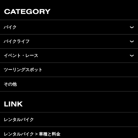
バイク
バイクライフ
New Model Show
モデル情報
イベント・レース
アプリ
カスタマイズパーツ
ライディングギア
ツーリングスポット
モータースポーツ
テクノロジー
ツーリング
イベント
名車・旧車
その他
アウトドア
スクール・レッスン
ビジネス
安全運転
レンタルバイク
メンテナンス
レンタルバイク
レンタルバイク > 車種と料金