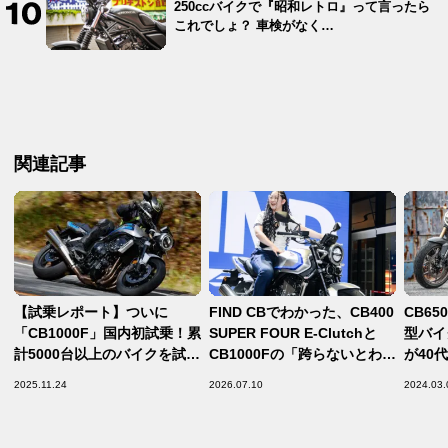
250ccバイクで『昭和レトロ』って言ったら
これでしょ？ 車検がなく…
関連記事
【試乗レポート】ついに
FIND CBでわかった、CB400
CB6
「CB1000F」国内初試乗！累
SUPER FOUR E-Clutchと
型バイ
計5000台以上のバイクを試乗
CB1000Fの「跨らないとわか
が40
したライダーが次世代の“フ
らない魅力」はココ！
バイク
2025.11.24
2026.07.10
2024.03.
ラッグシップCB”の実力を試
したい
す！【Honda CB1000F／フ
【Hon
ァーストインプレッション 前
プレ・