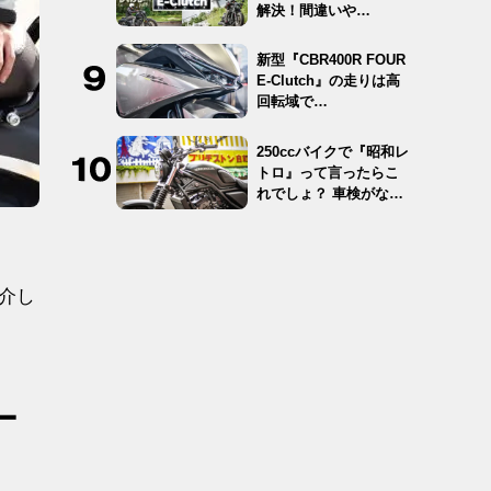
解決！間違いや…
新型『CBR400R FOUR
E-Clutch』の走りは高
回転域で…
250ccバイクで『昭和レ
トロ』って言ったらこ
れでしょ？ 車検がな
く…
介し
ー