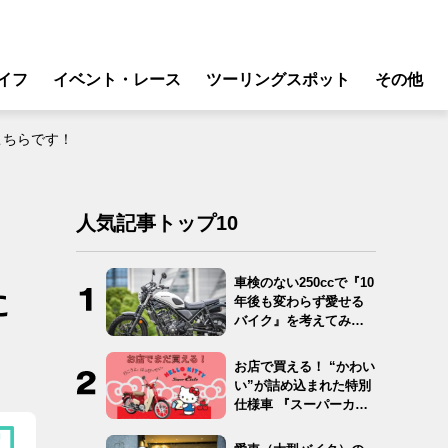
イフ
イベント・レース
ツーリングスポット
その他
リ
モータースポーツ
はこちらです！
グギア
イベント
ング
スクール・レッスン
人気記事トップ10
ドア
転
車検のない250ccで『10
に
年後も変わらず愛せる
バイク
バイク』を考えてみ
た…
ンス
お店で買える！ “かわい
い”が詰め込まれた特別
仕様車 『スーパーカ
ブ…