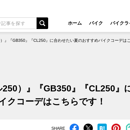
ホーム
バイク
バイクラ
New Model Show
アプ
ル250）』『GB350』『CL250』に合わせたい夏のおすすめバイクコーデ
モデル情報
ライディン
カスタマイズパーツ
ツーリ
テクノロジー
アウト
名車・旧車
安全運
ル250）』『GB350』『CL250』
ビジネス
レンタル
イクコーデはこちらです！
メンテナ
SHARE