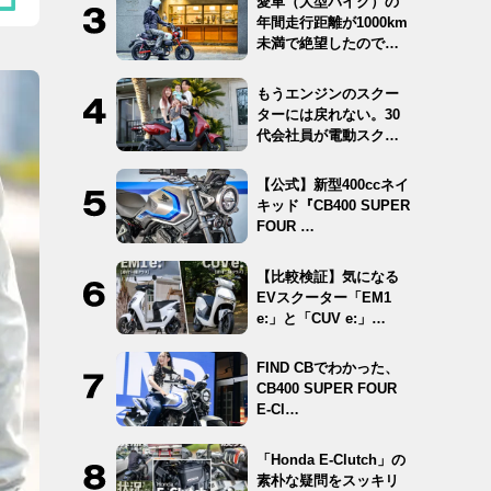
愛車（大型バイク）の
年間走行距離が1000km
未満で絶望したので
12…
もうエンジンのスクー
ターには戻れない。30
代会社員が電動スクー
ター …
【公式】新型400ccネイ
キッド『CB400 SUPER
FOUR …
【比較検証】気になる
EVスクーター「EM1
e:」と「CUV e:」…
FIND CBでわかった、
CB400 SUPER FOUR
E-Cl…
「Honda E-Clutch」の
素朴な疑問をスッキリ