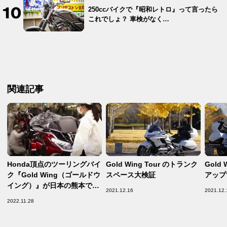
250ccバイクで『昭和レトロ』って言ったら
これでしょ？ 車検がなく…
関連記事
Honda頂点のツーリングバイ
Gold Wing Tour のトランク
Gold
ク『Gold Wing（ゴールドウ
スペース大検証
アップ
イング）』が日本の熊本で造
2021.12.16
2021.12.
られる理由とは？【Hondaの
2022.11.28
モノづくり／Gold Wingが出
来るまで 編】