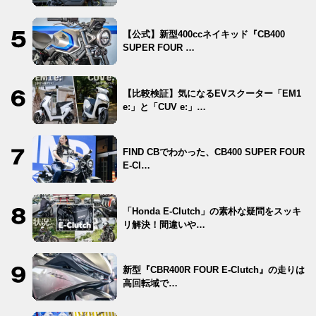
【公式】新型400ccネイキッド『CB400
SUPER FOUR …
【比較検証】気になるEVスクーター「EM1
e:」と「CUV e:」…
FIND CBでわかった、CB400 SUPER FOUR
E-Cl…
「Honda E-Clutch」の素朴な疑問をスッキ
リ解決！間違いや…
新型『CBR400R FOUR E-Clutch』の走りは
高回転域で…