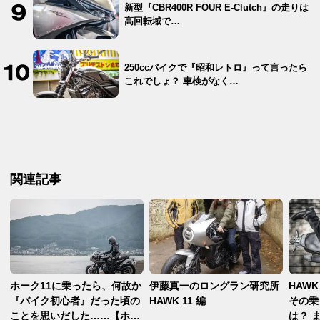
新型『CBR400R FOUR E-Clutch』の走りは
高回転域で…
250ccバイクで『昭和レトロ』って言ったら
これでしょ？ 車検がなく…
関連記事
ホーク11に乗ったら、何故か
伊藤真一のロングラン研究所
HAWK
『バイク初心者』だった頃の
HAWK 11 編
その乗
ことを思いだした……【ホン
は？ 