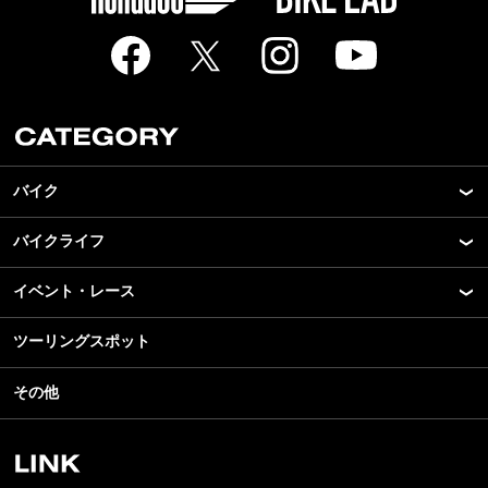
バイク
バイクライフ
New Model Show
モデル情報
イベント・レース
アプリ
カスタマイズパーツ
ライディングギア
ツーリングスポット
モータースポーツ
テクノロジー
ツーリング
イベント
名車・旧車
その他
アウトドア
スクール・レッスン
ビジネス
安全運転
レンタルバイク