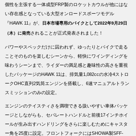
個性を主張する一体成型FRP製のロケットカウルが他にはな
い存在感となっている大型オンロードスポーツモデル
『HAWK 11』が、
日本市場専用のバイクとして2022年9月29日
されることが正式発表されました！
（木）に発売
パワーやスペックだけに囚われず、ゆったりとバイクで走る
ことそのものを楽しむシーンから、軽快にワインディングを
味わうシーンまで、ライダーの満足感と趣味性の高さを重視
したパッケージのHAWK 11は、排気量1,082ccの水冷4ストロ
ークOHC直列2気筒エンジンを搭載し、6速マニュアルトラン
スミッションのみの設定。
エンジンのテイスティさを満喫できる扱いやすい車体パッケ
ージとしながらも、セパレートハンドルと前後17インチホイ
ールが生み出すハンドリングをさらに楽しむためにキャスタ
ー角を25度に設定。フロントフォークにはSHOWA製SFF-