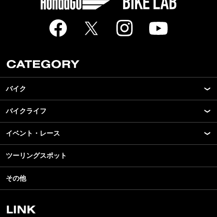
バイク
バイクライフ
New Model Show
モデル情報
イベント・レース
アプリ
カスタマイズパーツ
ライディングギア
ツーリングスポット
モータースポーツ
テクノロジー
ツーリング
イベント
名車・旧車
その他
アウトドア
スクール・レッスン
ビジネス
安全運転
レンタルバイク