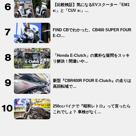
【比較検証】気になるEVスクーター「EM1
e:」と「CUV e:」…
FIND CBでわかった、CB400 SUPER FOUR
E-Cl…
「Honda E-Clutch」の素朴な疑問をスッキ
リ解決！間違いや…
新型『CBR400R FOUR E-Clutch』の走りは
高回転域で…
250ccバイクで『昭和レトロ』って言ったら
これでしょ？ 車検がなく…