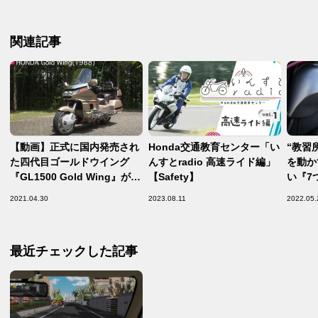
関連記事
【動画】正式に国内発売され
Honda交通教育センター「い
“教習
た四代目ゴールドウイング
んすとradio 高速ライド編」
を動か
『GL1500 Gold Wing』がス
【Safety】
い『7
ゴい！【ホンダ歴代バイク今
割って
2021.04.30
2023.08.11
2022.05.
昔図鑑／GL1500 Gold
テップ
Wing（1988年） 編】
称 -中
最近チェックした記事