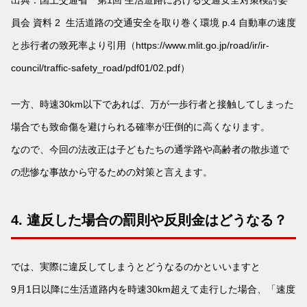
員会 資料 2 生活道路の交通安全を取り巻く環境 p.4 自動車の速度
と歩行者の致死率より引用
（https://www.mlit.go.jp/road/ir/ir-
council/traffic-safety_road/pdf01/02.pdf）
一方、時速30km以下であれば、
万が一歩行者と接触してしまった
場合でも
致命傷を避けられる確率が圧倒的に高くなります。
なので、今回の法改正は
子どもたちの通学路や高齢者の散歩道で
の悲惨な事故から守るための
対策と言えます。
4. 違反した場合の罰則や反則金はどうなる？
では、実際に違反してしまうとどうなるのかといいますと
9月1日以降に生活道路内を
時速30km超えて走行した場合、「速度