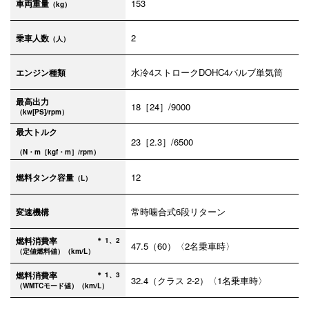
153
車両重量
（kg）
2
乗車人数
（人）
水冷4ストロークDOHC4バルブ単気筒
エンジン種類
最高出力
18［24］/9000
（kw[PS]/rpm）
最大トルク
23［2.3］/6500
（N・m［kgf・m］/rpm）
12
燃料タンク容量
（L）
常時噛合式6段リターン
変速機構
燃料消費率
＊ 1、2
47.5（60）〈2名乗車時〉
（定値燃料値）（km/L）
燃料消費率
＊ 1、3
32.4（クラス 2-2）〈1名乗車時〉
（WMTCモード値）（km/L）