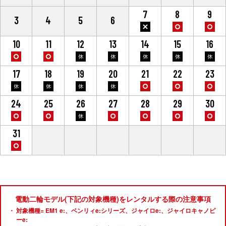
7
8
9
3
4
5
6
10
11
12
13
14
15
16
17
18
19
20
21
22
23
24
25
26
27
28
29
30
31
1
2
3
4
5
6
電動二輪モデル(下記の対象機種)をレンタルする際の注意事項
対象機種= EM1 e:、ベンリィe:シリーズ、ジャイロe:、ジャイロキャノピ
ーe: