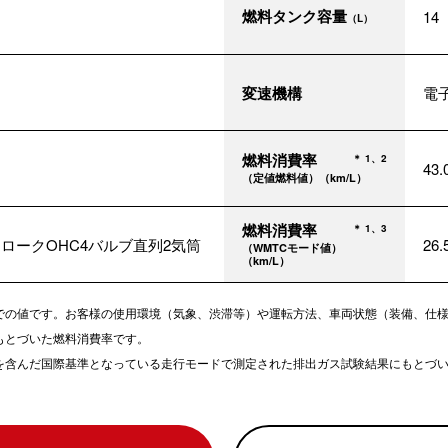
燃料タンク容量
14
（L）
変速機構
電
燃料消費率
＊ 1、2
43
（定値燃料値）（km/L）
燃料消費率
＊ 1、3
トロークOHC4バルブ直列2気筒
26
（WMTCモード値）
（km/L）
での値です。お客様の使用環境（気象、渋滞等）や運転方法、車両状態（装備、仕
もとづいた燃料消費率です。
どを含んだ国際基準となっている走行モードで測定された排出ガス試験結果にもとづ