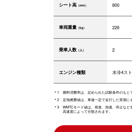
シート高
800
（mm）
車両重量
226
（kg）
乗車人数
2
（人）
エンジン種類
水冷4ス
燃料消費率は、定められた試験条件のもと
定地燃費値は、車速一定で走行した実測に
WMTCモード値は、発進、加速、停止な
高速度によって分類されます。