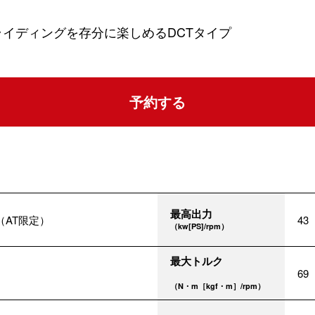
イディングを存分に楽しめるDCTタイプ
予約する
最高出力
（AT限定）
43
（kw[PS]/rpm）
最大トルク
69
（N・m［kgf・m］/rpm）