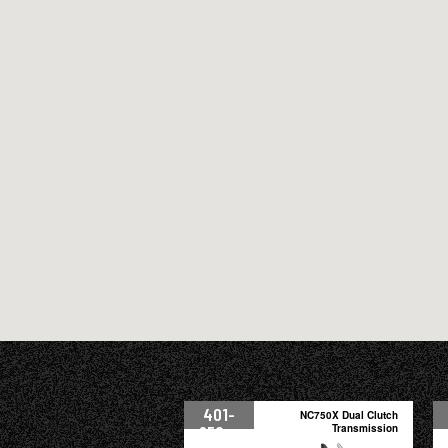
401-
NC750X Dual Clutch
950cc
Transmission