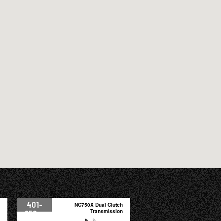
401-
NC750X Dual Clutch
950cc
Transmission