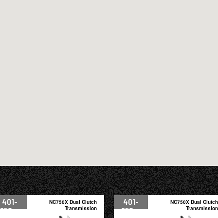
401-
401-
NC750X Dual Clutch
NC750X Dual Clutch
950cc
Transmission
950cc
Transmission