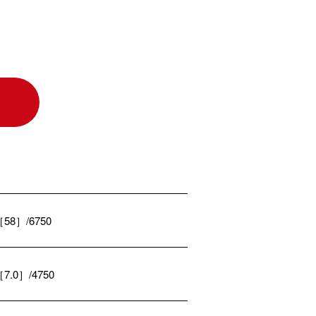
［58］/6750
［7.0］/4750