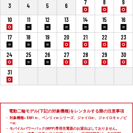
7
8
9
3
4
5
6
10
11
12
13
14
15
16
17
18
19
20
21
22
23
24
25
26
27
28
29
30
31
1
2
3
4
5
6
電動二輪モデル(下記の対象機種)をレンタルする際の注意事項
対象機種= EM1 e:、ベンリィe:シリーズ、ジャイロe:、ジャイロキャノピ
ーe:
モバイルパワーパック(MPP)専用充電器のお貸出はしておりません。