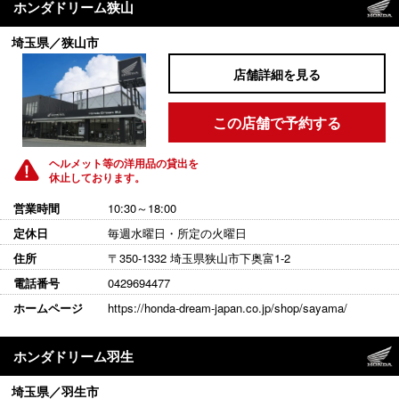
ホンダドリーム狭山
埼玉県／狭山市
店舗詳細を見る
この店舗で予約する
ヘルメット等の洋用品の貸出を
休止しております。
営業時間
10:30～18:00
定休日
毎週水曜日・所定の火曜日
住所
〒350-1332 埼玉県狭山市下奥富1-2
電話番号
0429694477
ホームページ
https://honda-dream-japan.co.jp/shop/sayama/
ホンダドリーム羽生
埼玉県／羽生市